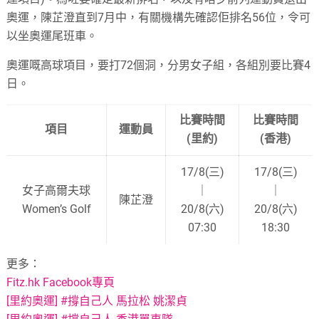
奧運，陳芷澄直到7月中，有關機構先確認佢排名56位，令可
以坐奧運尾班車。
奧運嘅高球項目，要打72個洞，分男女子組，各組別要比賽4
日。
比賽時間
比賽時間
項目
運動員
(里約)
(香港)
17/8(三)
17/8(三)
女子高爾夫球
｜
｜
陳芷澄
Women’s Golf
20/8(六)
20/8(六)
07:30
18:30
更多：
Fitz.hk Facebook專頁
[里約奧運] #撐自己人 馬拉松 姚潔貞