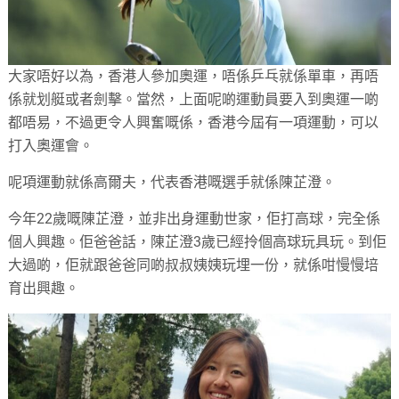
大家唔好以為，香港人參加奧運，唔係乒乓就係單車，再唔
係就划艇或者劍擊。當然，上面呢啲運動員要入到奧運一啲
都唔易，不過更令人興奮嘅係，香港今屆有一項運動，可以
打入奧運會。
呢項運動就係高爾夫，代表香港嘅選手就係陳芷澄。
今年22歲嘅陳芷澄，並非出身運動世家，佢打高球，完全係
個人興趣。佢爸爸話，陳芷澄3歲已經拎個高球玩具玩。到佢
大過啲，佢就跟爸爸同啲叔叔姨姨玩埋一份，就係咁慢慢培
育出興趣。