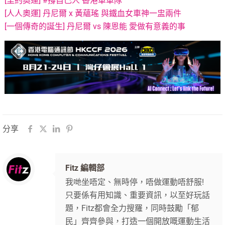
[里約奧運] #撐自己人 香港單車隊
[人人奧運] 丹尼爾 x 黃蘊瑤 與鐵血女車神一盅兩件
[一個傳奇的誕生] 丹尼爾 vs 陳恩能 愛做有意義的事
分享
Fitz 編輯部
我哋坐唔定、無時停，唔做運動唔舒服!
只要係有用知識、重要資訊，以至好玩話
題，Fitz都會全力搜羅，同時鼓勵「郁
民」齊齊參與，打造一個開放嘅運動生活