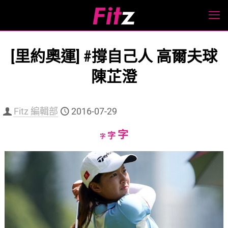
[里約奧運] #撐自己人 高爾夫球
陳芷澄
Fitz 編輯部
2016-07-29
Increase
字
Reset
Decrease
字
字
font
font
font
size.
size.
size.