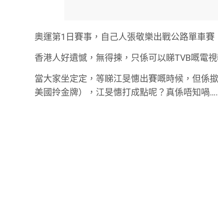
奧運第1日賽事，自己人張敬樂出戰公路單車賽
香港人好遺憾，無得揀，只係可以睇TVB嘅電
當大家坐定定，等睇江旻憓出賽嘅時候，但係撳
美國拎金牌），江旻憓打成點呢？真係唔知喎…