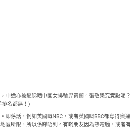
禮，中途亦被逼睇晒中國女排輸畀荷蘭。張敬樂究竟點呢
手排名都無！)
。即係話，例如美國嘅NBC，或者英國嘅BBC都奪得奧
受地區所限，所以係睇唔到。有啲朋友因為熟電腦，或者