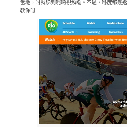
當地，咁就睇到呢啲視頻嘞。不過，喺度都戴
教你呀！