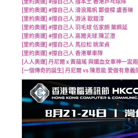
[里約奧運] #撐自己人 撐本土 香港乒乓球隊
[里約奧運] #撐自己人 滑浪風帆 鄭俊樑 盧善琳
[里約奧運] #撐自己人 游泳 歐鎧淳
[里約奧運] #撐自己人 羽毛球 伍家朗 葉姵延
[里約奧運] #撐自己人 高爾夫球 陳芷澄
[里約奧運] #撐自己人 馬拉松 姚潔貞
[里約奧運] #撐自己人 香港單車隊
[人人奧運] 丹尼爾 x 黃蘊瑤 與鐵血女車神一盅
[一個傳奇的誕生] 丹尼爾 vs 陳恩能 愛做有意義