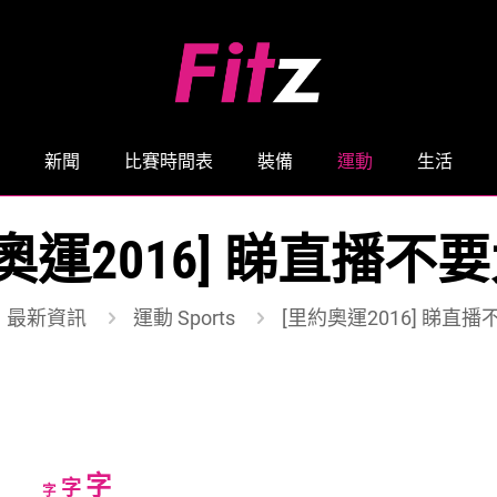
新聞
比賽時間表
裝備
運動
生活
奧運2016] 睇直播不要
最新資訊
運動 Sports
[里約奧運2016] 睇直播
Increase
字
Reset
Decrease
字
字