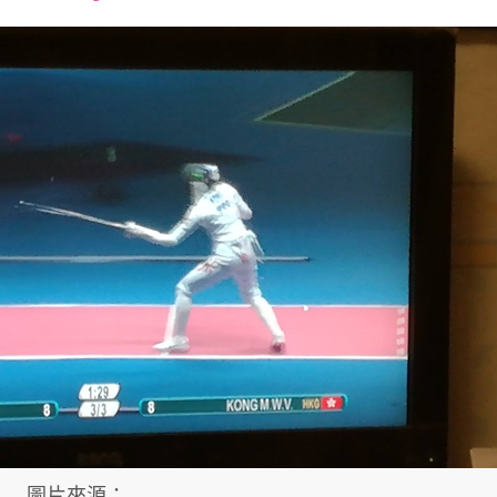
font
font
font
size.
size.
size.
圖片來源：