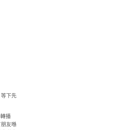
？等下先
運轉播
有朋友喺