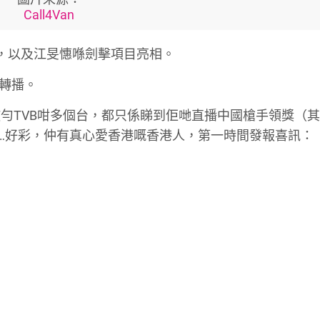
Call4Van
，以及江旻憓喺劍擊項目亮相。
視轉播。
勻TVB咁多個台，都只係睇到佢哋直播中國槍手領獎（
…好彩，仲有真心愛香港嘅香港人，第一時間發報喜訊：