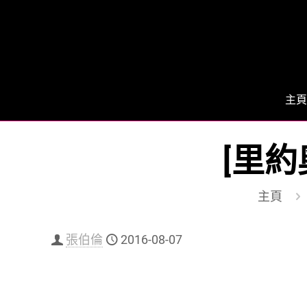
主頁
[里約
主頁
張伯倫
2016-08-07