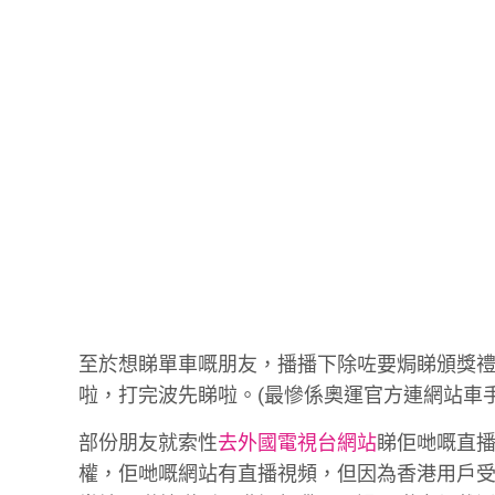
至於想睇單車嘅朋友，播播下除咗要焗睇頒獎
啦，打完波先睇啦。(最慘係奧運官方連網站車
部份朋友就索性
去外國電視台網站
睇佢哋嘅直播
權，佢哋嘅網站有直播視頻，但因為香港用戶