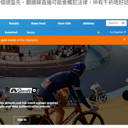
返個頭盔先，翻牆睇直播可能會觸犯法律，仲有千祈唔好