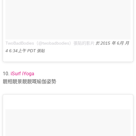
TwoBadBodies（@twobadbodies）張貼的影片
2015 年 6月 月
於
4 6:34上午 PDT
張貼
10.
iSurf iYoga
靚相靚景靚靚嘅瑜伽姿勢