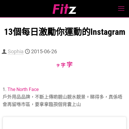
13個每日激勵你運動的Instagram
Sophia
2015-06-26
Increase
字
Reset
Decrease
字
字
font
font
font
size.
size.
size.
1.
The North Face
戶外用品品牌，不斷上傳啲靚山靚水靚景。睇得多，真係唔
會再留喺市區，要拿拿臨孭個背囊上山