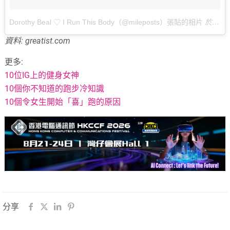
Dorothy Beal ♡ I Run This Body（@mileposts）張貼的相片
於
201
資料: greatist.com
更多:
10位IG上的健身女神
10個你不知道的跑步冷知識
10個令女生開始「喜」跑的原因
分享