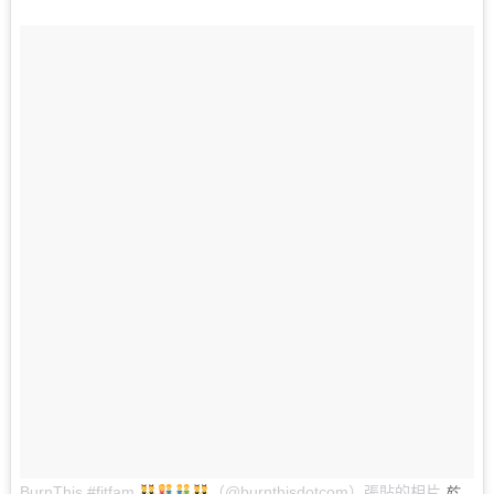
BurnThis #fitfam
（@burnthisdotcom）張貼的相片
於