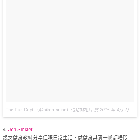
The Run Dept.（@nikerunning）張貼的相片
於
2015 年 4月 月 4 1:27下午 PDT
4.
Jen Sinkler
靚女健身教練分享佢嘅日常生活，做健身其實一啲都唔悶