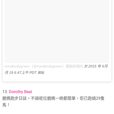
mindbodygreen（@mindbodygreen）張貼的相片
2015 年 6月
於
月 19 6:47上午 PDT
張貼
13.
Dorothy Beal
靚媽跑步日誌。不過呢位靚媽一啲都簡單，佢已跑過29隻
馬！