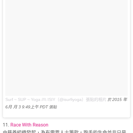
Surf ~ SUP ~ Yoga //\\ ISIY（@isurfiyoga）張貼的相片
2015 年
於
6月 月 3 9:49上午 PDT
張貼
11.
Race With Reason
由慈善組織發起，為有需要人士籌款。跑手的生命並非只是