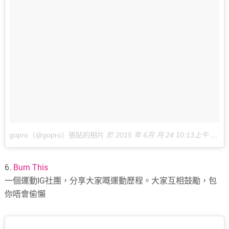
gopro（@gopro）張貼的相片
於
2015 年 6月 月 24 10:13上午 PDT
6.
Burn This
一個運動IG社團，分享大家嘅運動歷程。大家互相鼓勵，包
你唔會偷懶