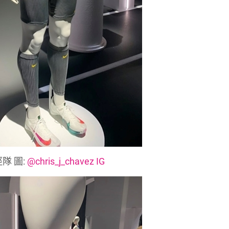
隊 圖:
@chris_j_chavez IG