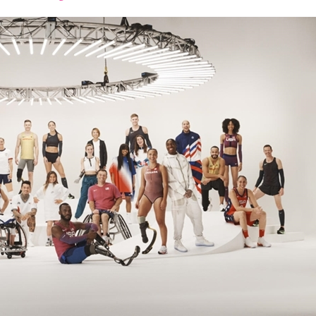
font
font
font
size.
size.
size.