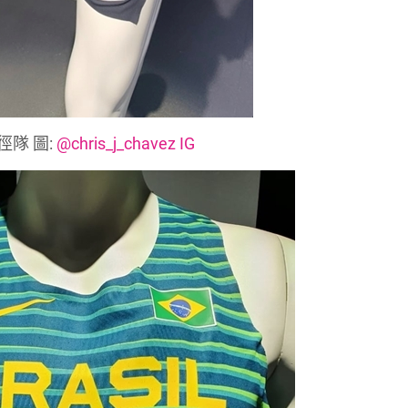
徑隊 圖:
@chris_j_chavez IG