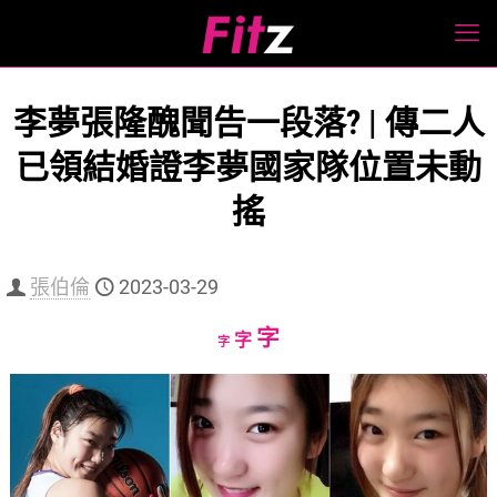
李夢張隆醜聞告一段落? | 傳二人
已領結婚證李夢國家隊位置未動
搖
張伯倫
2023-03-29
Increase
字
Reset
Decrease
字
字
font
font
font
size.
size.
size.