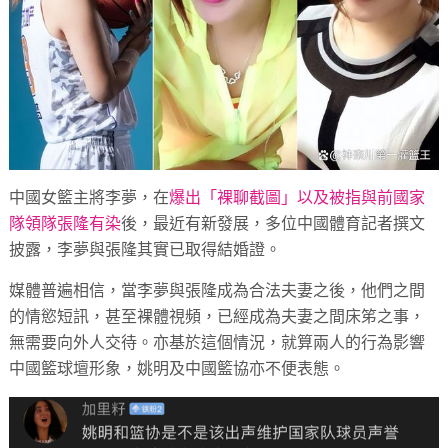
中國女籃主將李夢，在
爆出「裸聊截圖」以及被指與前國家
隊領隊張隆有染
後，最近有新發展，多位中國體育記者撰文
披露，李夢與張隆其實已取得結婚證。
媒體普遍相信，當李夢與張隆成為合法夫妻之後，他們之間
的情慾短訊，甚至裸體視頻，已經成為夫妻之間床笫之事，
無需要向外人交待。亦基於這個情況，就算兩人的行為影響
中國籃球壇形象，姚明及中國籃協亦不便表態。