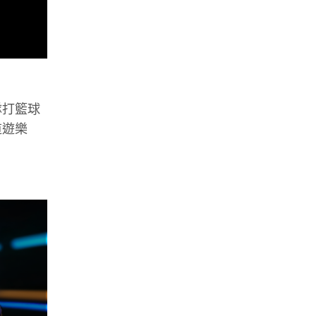
隊打籃球
道遊樂