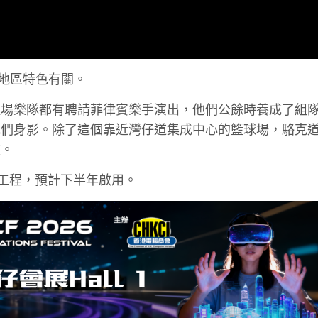
者地區特色有關。
駐場樂隊都有聘請菲律賓樂手演出，他們公餘時養成了組
他們身影。除了這個靠近灣仔道集成中心的籃球場，駱克
波。
新工程，預計下半年啟用。