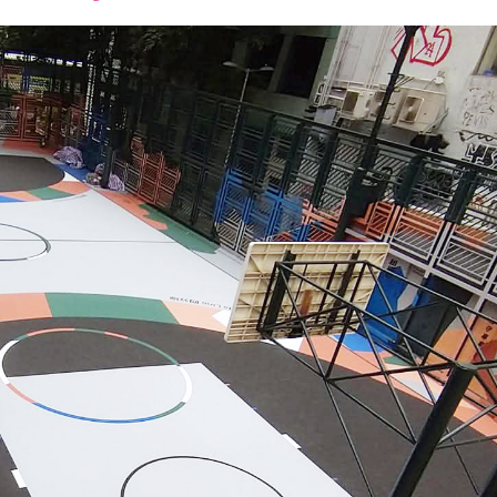
font
font
font
size.
size.
size.