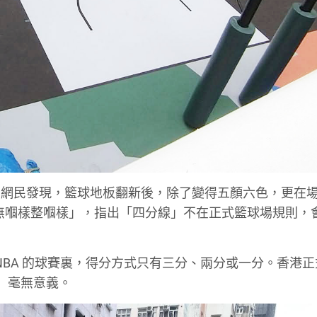
有網民發現，籃球地板翻新後，除了變得五顏六色，更在
民指當局「無嗰樣整嗰樣」，指出「四分線」不在正式籃球場規則
國 NBA 的球賽裏，得分方式只有三分、兩分或一分。香港
線」毫無意義。