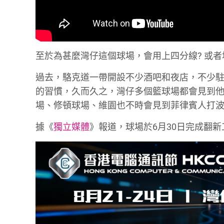
至於為甚麼灣仔這個球場，會用上四分線? 或
過去，駱克道一帶開設不少酒吧和夜店，不少
的習慣，久而久之，灣仔多個籃球場都會見到
場、修頓球場、維園也不時會見到菲律賓人打
據《
獨立媒體
》報道，球場於6月30日完成翻