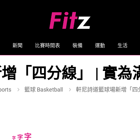
新聞
比賽時間表
裝備
運動
生活
增「四分線」 | 實為
orts
籃球 Basketball
軒尼詩道籃球場新增「四分
Increase
字
Reset
Decrease
字
字