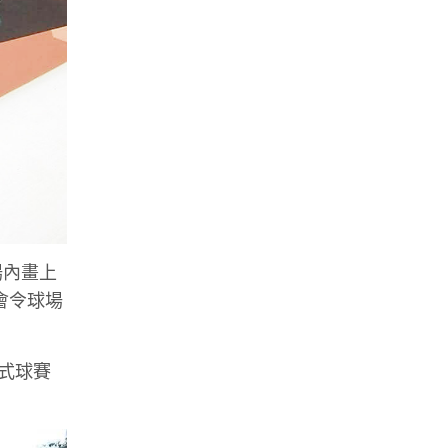
場內畫上
，會令球場
正式球賽