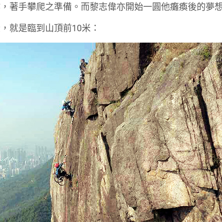
作，著手攀爬之準備。而黎志偉亦開始一圓他癱瘓後的夢
，就是臨到山頂前10米：