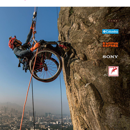
font
font
font
size.
size.
size.