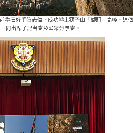
瘓的前攀石好手黎志偉，成功攀上獅子山「獅頭」高峰。這
隊一同出席了記者會及公眾分享會。