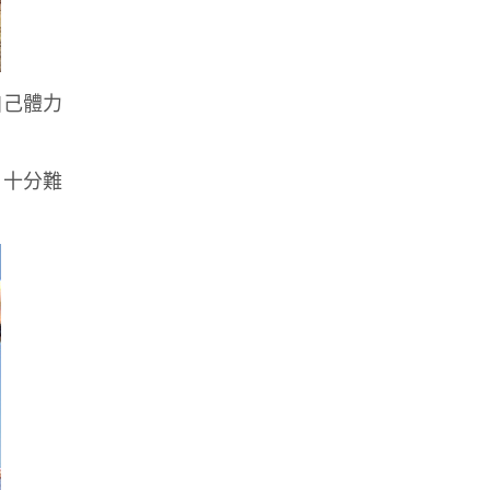
自己體力
，十分難