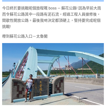
今日終於要挑戰呢個旅程嘅 boss — 蘇花公路! 因為早前大雨
而令蘇花公路其中一段路有泥石流，經過工程人員搶修後，
間歇性開放公路。最後我哋決定都頂硬上，堅持要完成呢個
挑戰!
嚟到蘇花公路入口－太魯閣