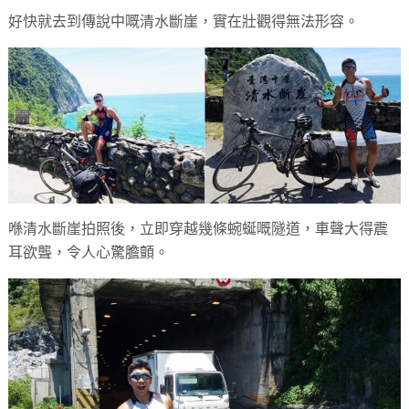
好快就去到傳說中嘅清水斷崖，實在壯觀得無法形容。
喺清水斷崖拍照後，立即穿越幾條蜿蜒嘅隧道，車聲大得震
耳欲聾，令人心驚膽顫。