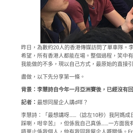
昨日，為數約20人的香港傳媒訪問了單車隊。李慧詩 
希望，所有香港人都能在場。整個過程，笑中
我能做的不多，現以自己方式，最原始的直接
盡做，以下先分享第一條。
背景：李慧詩自今年一月亞洲賽後，已經沒有
記者：
最想同屋企人講d咩？
李慧詩：「最想講呀……（諗左10秒）我阿媽
踩喇，咁辛苦』，但係我自己真係……一方面我有
唔單止係我個人，仲有我同我屋企人嘅關係。Er