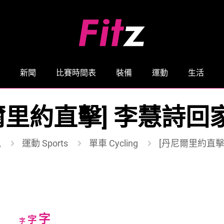
新聞
比賽時間表
裝備
運動
生活
爾里約直擊] 李慧詩回家
訊
運動 Sports
單車 Cycling
[丹尼爾里約直擊
Increase
字
Reset
Decrease
字
字