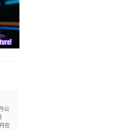
丹公
丹
丹在