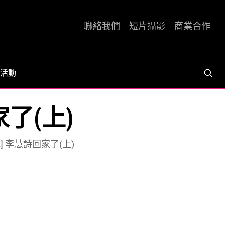
聯絡我們
短片攝影
商業合作
活動
了(上)
] 李慧詩回家了(上)