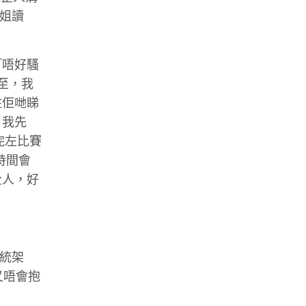
家姐讀
『唔好騷
至，我
住佢哋睇
）我先
完左比賽
時間會
企人，好
傳統架
又唔會抱