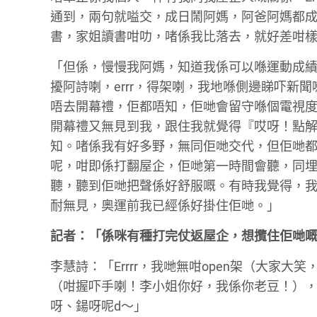
通到，兩句就嗌交，成日鬧阿媽，阿爸阿媽都成日
書，家姐讀書咁叻，啫係我比落去，就好差咁
「但係，慢慢我阿媽，知道我係可以喺運動成
擾阿詩喇，errr，得架喇，我地喺側邊睇吓
唔去開幕禮，佢都唔知，佢哋會留守喺個電視
開幕禮又無見到我，跟住我就覺得『哎呀！點
知。啫係我有好多野，無同佢哋交代，但佢哋都會
呢，咁即係打翻屋企，佢哋第一時間會聽，同埋
聽，聽到佢哋把聲係好舒服嘅。有時我覺得，
耐無見，奧運前我已經係好掛住佢哋。」
記者：「係咪有種打完仗返屋企，想攬住佢哋
李慧詩：「Errrr，我哋無咁open架（大家
（咁握吓手喇！李小姐你好，我係你老豆！），
呀、鍚呀呢d～」