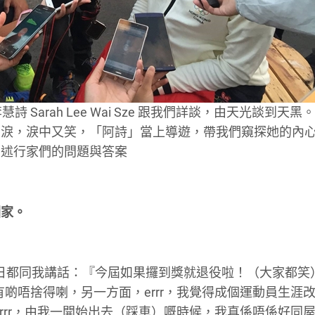
Sarah Lee Wai Sze 跟我們詳談，由天光談到天黑
有淚，淚中又笑，「阿詩」當上導遊，帶我們窺探她的內
引述行家們的問題與答案
回家。
成日都同我講話：『今屆如果攞到獎就退役啦！（大家都笑
啲唔捨得喇，另一方面，errr，我覺得成個運動員生涯
rrr，由我一開始出去（踩車）嘅時候，我真係唔係好同