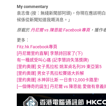
My commentary
袁志偉 (按：無綫新聞部阿頭)，你現在應該
候係從新聞知道我嘅消息。」
原載於
丹尼爾 vs 陳恩能 Facebook專頁
，獲作
更多：
Fitz.hk Facebook專頁
[丹尼爾里約直擊] 李慧詩回家了(下)
有一種感受叫心痛 (記李慧詩失落獎牌)
[里約奧運] 女子馬拉松 姚潔貞名列39 東亞第5
[里約奧運] 男女子馬拉松賽道大拆解
[里約奧運] 水神菲比斯 一日食12,000卡路里!
[一個傳奇的誕生] 丹尼爾 vs 陳恩能 愛做有意義