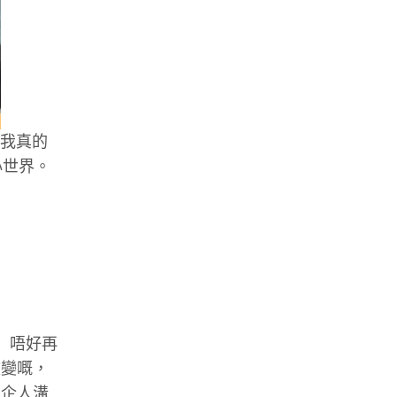
。我真的
心世界。
）唔好再
改變嘅，
屋企人溝