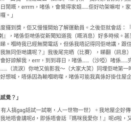
鬧嘅，errrm，啫係，會覺得家姐……佢好叻架嘛咁，
樣囉。」
績度攞到獎，佢又慢慢開始了解運動員。之後佢就會話：
新聞喇』，啫係佢哋係從新聞知道我（嘅消息）好多時候。甚
度睇。嗰時我已經無開電話，但係我唔記得同佢哋講，跟
解我無同佢哋講呢？』我後尾完晒（比賽），睇翻（訊息
好諒解我，errr，到到尋日，啫係……（沙啞）啫係……
……（流淚）你哋又偷影我～（大家大笑）同埋佢哋第一
我好想喊，唔係因為輸嗰啲㗎，啫係可能我真係好掛住屋
嘅感覺？」
大笑，有人搞gag話試一試喇，人一世物一世）。我地屋企好
我地唔會講呢d，即係唔會話『媽咪我愛你！』呢d啦，