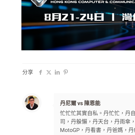
分享
丹尼爾 vs 陳恩能
忙忙忙其實自私。丹忙忙，丹自私
司，丹躲懶，丹天台，丹雨傘，
MotoGP，丹看書，丹爸媽