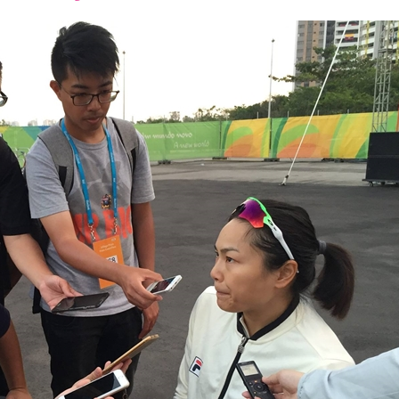
font
font
font
size.
size.
size.