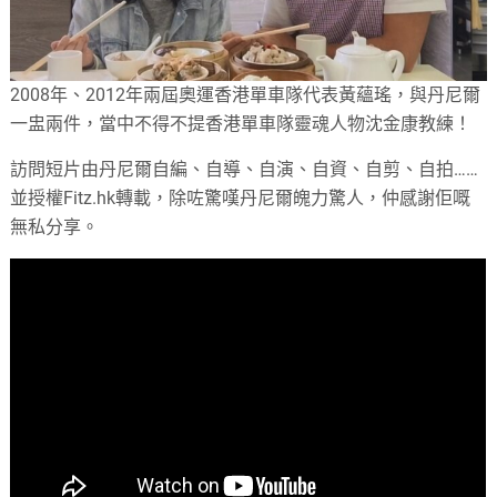
2008年、2012年兩屆奧運香港單車隊代表黃蘊瑤，與丹尼爾
一盅兩件，當中不得不提香港單車隊靈魂人物沈金康教練！
訪問短片由丹尼爾自編、自導、自演、自資、自剪、自拍……
並授權Fitz.hk轉載，除咗驚嘆丹尼爾魄力驚人，仲感謝佢嘅
無私分享。