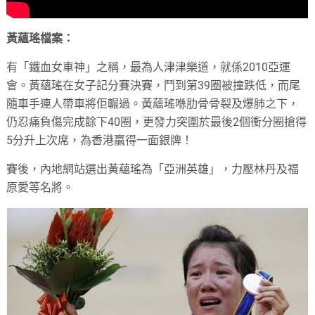
黃蘊瑤檔案：
有「鐵血女車神」之稱，最為人津津樂道，就係2010亞運
會。黃蘊瑤在女子記分賽決賽，鬥到第39圈被撞跌低，而尾
隨車手連人帶車將佢輾過。黃蘊瑤喺肋骨骨裂及爆肺之下，
仍忍痛負傷完成餘下40圈，更發力突圍於最後2個衝分圈搶得
5分升上次席，為香港贏得一面銀牌！
賽後，內地網站選出黃蘊瑤為「亞洲英雄」，力壓林丹及福
原愛等名將。