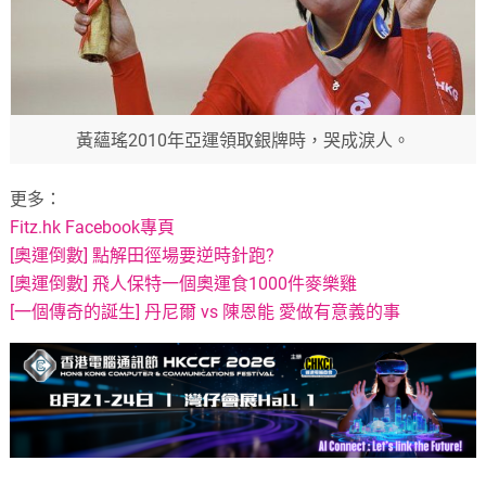
黃蘊瑤2010年亞運領取銀牌時，哭成淚人。
更多：
Fitz.hk Facebook專頁
[奧運倒數] 點解田徑場要逆時針跑?
[奧運倒數] 飛人保特一個奧運食1000件麥樂雞
[一個傳奇的誕生] 丹尼爾 vs 陳恩能 愛做有意義的事