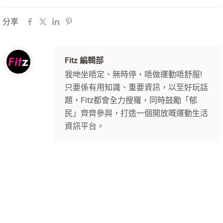
分享
Fitz 編輯部
我哋坐唔定、無時停，唔做運動唔舒服!
只要係有用知識、重要資訊，以至好玩話
題，Fitz都會全力搜羅，同時鼓勵「郁
民」齊齊參與，打造一個開放嘅運動生活
資訊平台。