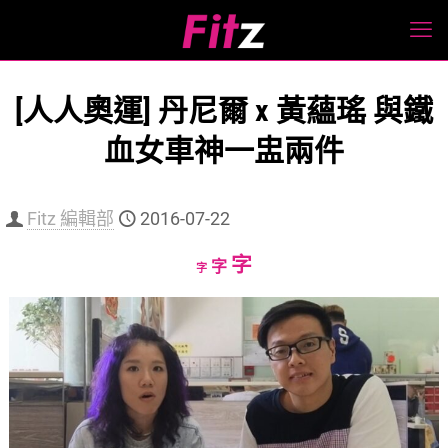
[人人奧運] 丹尼爾 x 黃蘊瑤 與鐵
血女車神一盅兩件
Fitz 編輯部
2016-07-22
Increase
字
Reset
Decrease
字
字
font
font
font
size.
size.
size.