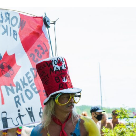
font
font
font
size.
size.
size.