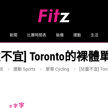
新聞
比賽時間表
裝備
運動
生活
不宜] Toronto的裸
訊
運動 Sports
單車 Cycling
[兒童不宜] To
Increase
字
Reset
Decrease
字
字