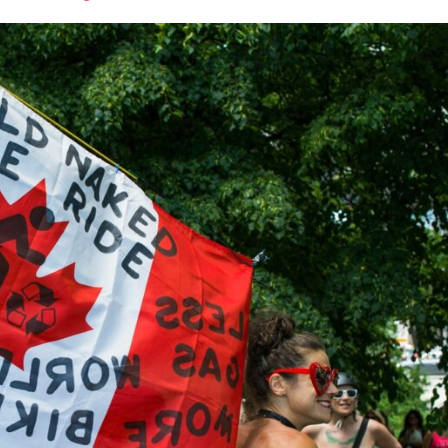
font
font
font
size.
size.
size.