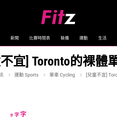
新聞
比賽時間表
裝備
運動
生活
不宜] Toronto的裸
訊
運動 Sports
單車 Cycling
[兒童不宜] To
Increase
字
Reset
Decrease
字
字