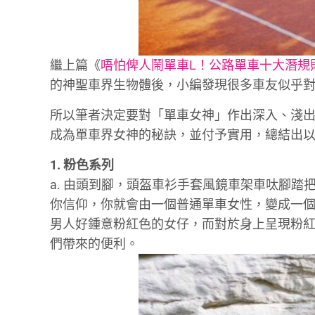
繼上篇《
唔怕俾人鬧單車L！公路單車十大潛規
的神聖車界生物體後，小編發現很多車友似乎
所以筆者決定要對「單車女神」作出深入、淺
成為單車界女神的秘訣，並付予實用，總結出
1. 粉色系列
a. 由頭到腳，頭盔車衫手套風鏡車架車呔腳
你信仰，你就會由一個普通單車女性，變成一
男人好鍾意粉紅色的女仔，而對於身上呈現粉
們帶來的便利。