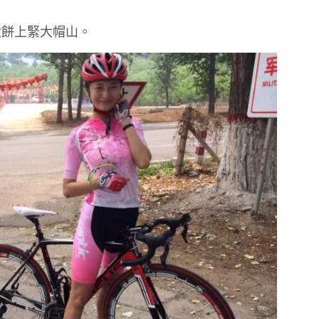
大餅上緊大帽山。