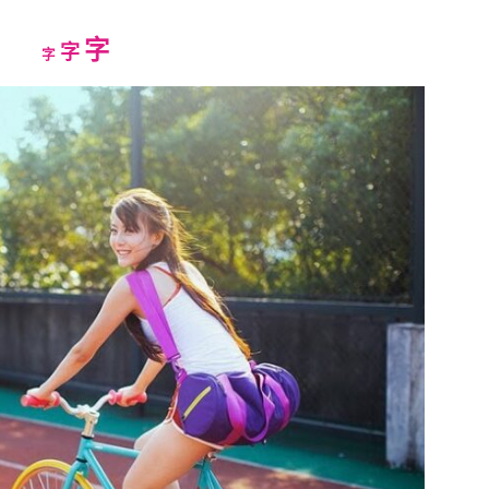
Increase
字
Reset
Decrease
字
字
font
font
font
size.
size.
size.