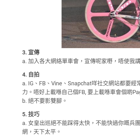
3. 宣傳
a. 加入各大網絡單車會，宣傳呢家嘢，唔使我
4. 自拍
a. IG、FB、Vine、Snapchat咩社交網
力。唔好上載喺自己個FB, 要上載喺車會個啲Pag
b. 絕不要影雙腳。
5. 技巧
a. 女皇出巡絕不能踩得太快，不能快過你嘅
網，天下太平。