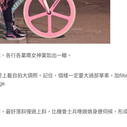
講，各行各業嘅女神業如出一轍。
站都要經常上載自拍大頭照。記住，個樣一定要大過部單車，加filt
e.
兵團，最好落斜慢過上斜，比機會士兵喺娘娘身邊伺候，形