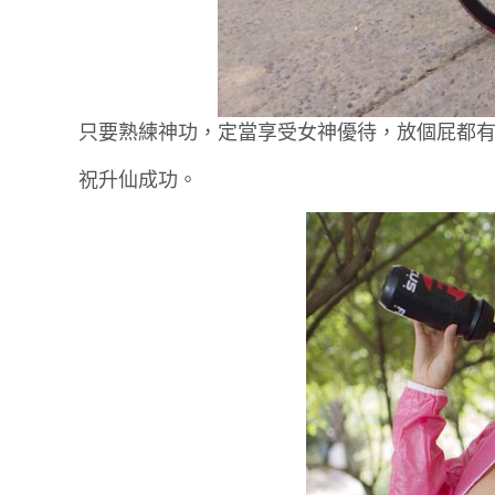
只要熟練神功，定當享受女神優待，放個屁都
祝升仙成功。