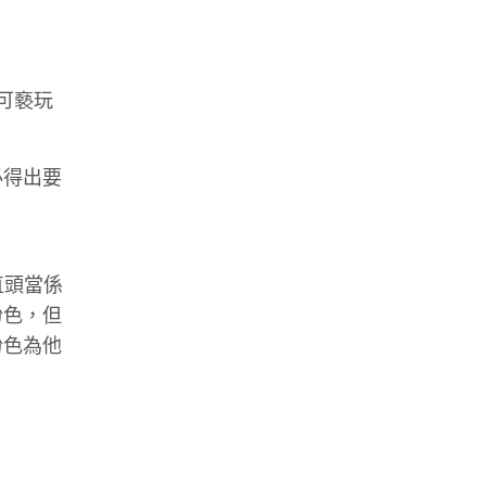
可褻玩
必得出要
直頭當係
粉色，但
粉色為他