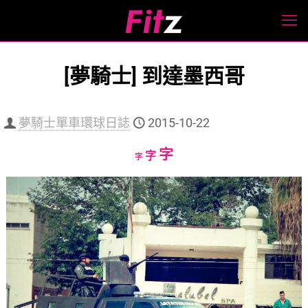
[夢騎士] 到達墨西哥
夢騎士單車環球日誌
2015-10-22
Increase
字
Reset
Decrease
字
字
font
font
font
size.
size.
size.