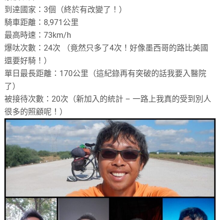
到逹國家：
3
個（終於有改變了！）
騎車距離：
8,971
公里
最高時速：
73km/h
爆呔次數：
24
次
（竟然只多了
4
次！好像墨西哥的路比美國
還要好騎！）
單日最長距離：
170
公里（這紀錄再有突破的話我要入醫院
了）
被接待次數：
20
次（新加入的統計
–
一路上我真的受到別人
很多的照顧呢！）