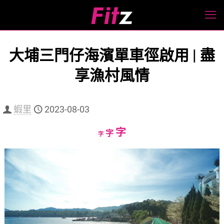
大埔三門仔海濱單車徑啟用 | 盡
享漁村風情
蝦里
2023-08-03
Increase
字
Reset
Decrease
字
字
font
font
font
size.
size.
size.