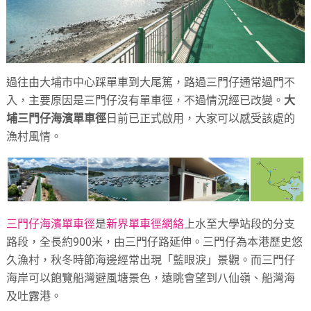
過往由大埔市中心踩單車到大尾篤，路過三門仔通常過門不
入，主要原因是三門仔沒有單車徑，不過情況經已改變。
大
埔三門仔海濱單車徑
日前已正式啟用，大家可以感受該處的
漁村風情。
三門仔海濱單車徑
是
新界單車徑網絡
上水至大學站段的分支
路段，全長約900米，由三門仔路延伸。三門仔為本港歷史悠
久漁村，秋冬時節海邊經常出現「藍眼淚」景觀。而三門仔
海岸可以飽覽船灣避風塘景色，遠眺會望到八仙嶺、船灣海
及吐露港。