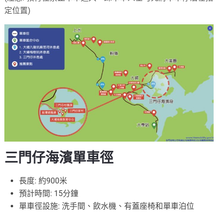
定位置)
三門仔海濱單車徑
長度: 約900米
預計時間: 15分鐘
單車徑設施: 洗手間、飲水機、有蓋座椅和單車泊位