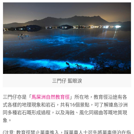
三門仔 藍眼淚
三門仔亦是「
馬屎洲自然教育徑
」所在地，教育徑沿途有各
式各樣的地理現象和岩石，共有16個景點，可了解連島沙洲
同多種岩石嘅形成過程，以及海蝕、風化同褶曲等嘅地質現
象。
(注意: 教育徑禁止單車進入，踩單車人士可先將單車停泊在指