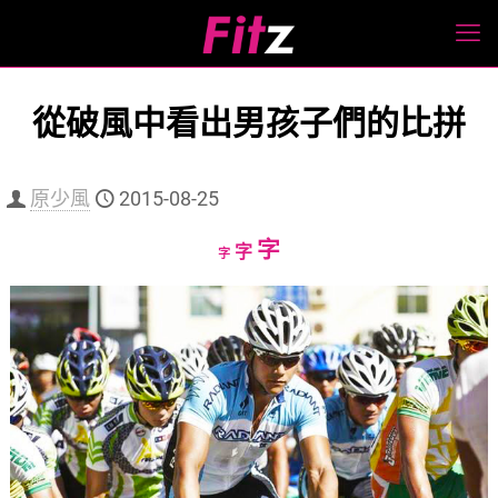
從破風中看出男孩子們的比拼
原少風
2015-08-25
Increase
字
Reset
Decrease
字
字
font
font
font
size.
size.
size.