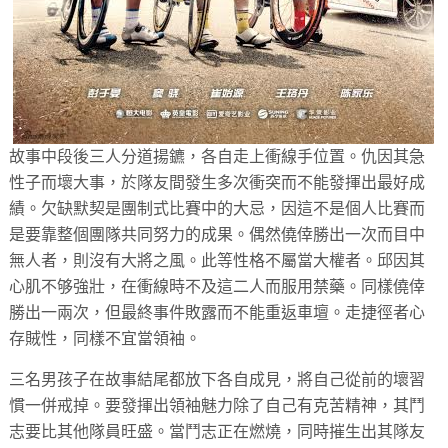
故事中段後三人分道揚鑣，各自走上衝線手位置。仇因其急
性子而壞大事，於隊友間發生多次衝突而不能發揮出最好成
績。欠缺默契是團制式比賽中的大忌，因這不是個人比賽而
是要靠整個團隊共同努力的成果。偶然僥倖勝出一次而目中
無人者，則沒有大將之風。此等性格不屬當大權者。邱因其
心肌不够強壯，在衝線時不及這二人而服用禁藥。同樣僥倖
勝出一兩次，但最終事件敗露而不能重返車壇。走捷徑者心
存賊性，同樣不宜當領袖。
三名男孩子在故事結尾都放下各自成見，將自己從前的壞習
慣一併戒掉。要發揮出領袖魅力除了自己有克苦精神，其鬥
志要比其他隊員旺盛。當鬥志正在燃燒，同時摧生出其隊友