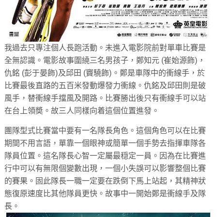
我過去只專注個人長跑活動。未進入電影院前對單車比賽是
全無認識。電影故事圍繞三名男孩子，鄭知元 (崔始源飾)，
仇銘 (彭于晏飾)及邱田 (竇驍飾)。鄭是車隊中的衝線手，於
比賽最後直路的五百米發動爆發力衝線。仇銘及邱田則是破
風手，替衝線手擋風及開路。比賽勝出後只有衝線手可以站
在台上領奬。故三人同樣向着這個位置進發。
團隊型式比賽當中要有一名隊長角色。這個角色可以在比賽
期間不用言語，單靠一個眼神或簡單一個手勢去指揮車隊各
隊員位置。這名隊長心智一定屬最穏定一員。因為在比賽進
行中可以有無限個變數出現，一個小失誤可以影響整個比賽
的賽果。固此隊長一職一定要在跌倒下馬上站起，其精神狀
態復原速度比其他隊員更快。故事中一開始鄭是衝線手及隊
長。