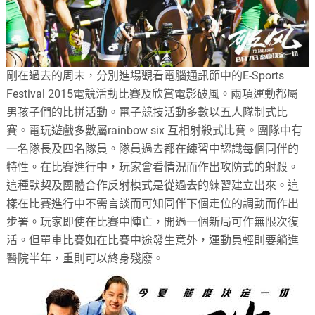
剛在過去的周末，分別進場觀看電腦通訊節中的E-Sports
Festival 2015電競活動比賽及欣賞電影破風。兩項運動都屬
男孩子們的比拼活動。電子競技活動多數以五人隊制式比
賽。電玩遊戲多數屬rainbow six 互相射殺式比賽。團隊中有
一名隊長及四名隊員。隊員過去都在練習中認識每個同伴的
特性。在比賽進行中，玩家會看情況而作出攻防式的射殺。
這種默契及團體合作反射模式是從過去的練習建立出來。這
樣在比賽進行中不需言談而可知同伴下個走位的調動而作出
步署。玩家即使在比賽中陣亡，開過一個新局可作無限次復
活。但單車比賽如在比賽中途發生意外，運動員輕則要躺進
醫院半年，重則可以終身殘廢。