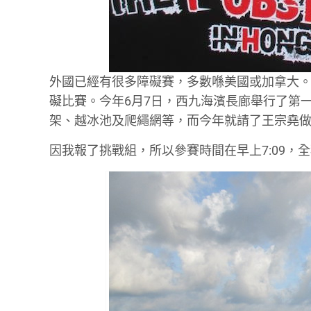
外國已經有很多障礙賽，多數喺美國或加拿大
礙比賽。今年6月7日，西九海濱長廊舉行了第
架、越冰池及爬繩網等，而今年就請了王宗堯
因我報了挑戰組，所以參賽時間在早上7:09，