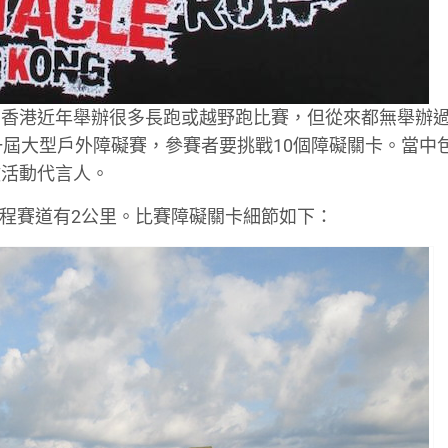
。香港近年舉辦很多長跑或越野跑比賽，但從來都無舉辦
一屆大型戶外障礙賽，參賽者要挑戰10個障礙關卡。當中
做活動代言人。
全程賽道有2公里。比賽障礙關卡細節如下：