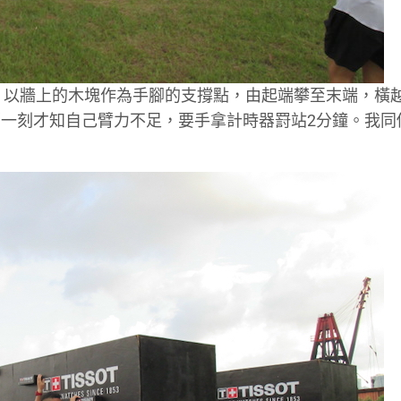
一面，以牆上的木塊作為手腳的支撐點，由起端攀至末端，橫
一刻才知自己臂力不足，要手拿計時器罸站2分鐘。我同