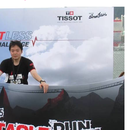
font
font
font
size.
size.
size.