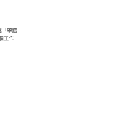
越「攀牆
個工作