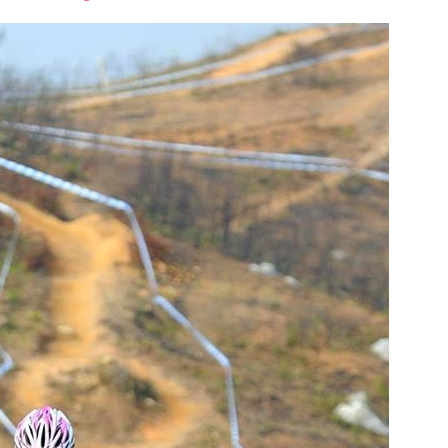
font
font
font
size.
size.
size.