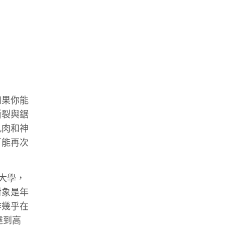
如果你能
撕裂與鋸
肌肉和神
可能再次
r大學，
對象是年
作幾乎在
達到高