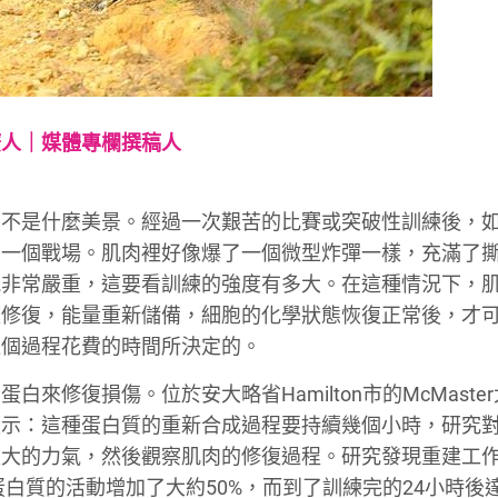
廣人｜媒體專欄撰稿人
可不是什麼美景。經過一次艱苦的比賽或突破性訓練後，
同一個戰場。肌肉裡好像爆了一個微型炸彈一樣，充滿了
能非常嚴重，這要看訓練的強度有多大。在這種情況下，
被修復，能量重新儲備，細胞的化學狀態恢復正常後，才
這個過程花費的時間所決定的。
修復損傷。位於安大略省Hamilton市的McMaste
顯示：這種蛋白質的重新合成過程要持續幾個小時，研究
最大的力氣，然後觀察肌肉的修復過程。研究發現重建工
白質的活動增加了大約50%，而到了訓練完的24小時後