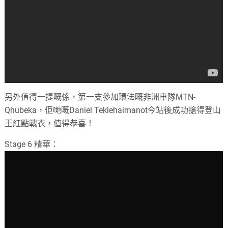
另外值得一提嘅係，第一支參加環法嘅非洲車隊MTN-
Qhubeka，佢哋嘅Daniel Teklehaimanot今站後成功搶得登山
王紅點戰衣，值得恭喜！
Stage 6 精華：