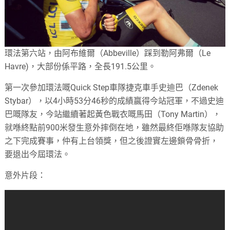
環法第六站，由阿布維爾（Abbeville）踩到勒阿弗爾（Le
Havre)，大部份係平路，全長191.5公里。
第一次參加環法嘅Quick Step車隊
捷克
車手史迪巴（Zdenek
Stybar），以4小時53分46秒的成績贏得今站冠軍，不過史迪
巴嘅隊友，今站繼續著起黃色戰衣嘅馬田（Tony Martin），
就喺終點前900米發生意外摔倒在地，雖然最終佢喺隊友協助
之下完成賽事，仲有上台領獎，但之後證實左邊鎖骨骨折，
要退出今屆環法。
意外片段：