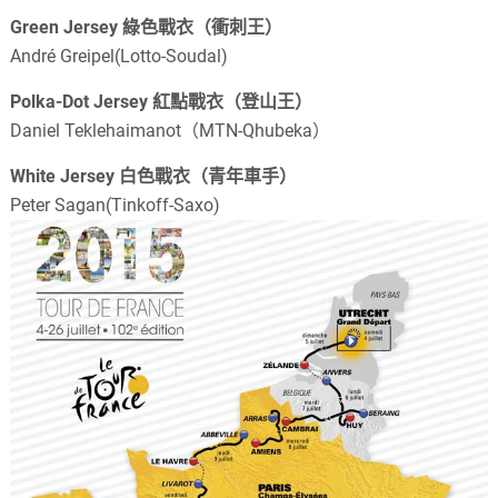
Green Jersey 綠色戰衣（衝刺王）
André Greipel(Lotto-Soudal)
Polka-Dot Jersey 紅點戰衣（登山王）
Daniel Teklehaimanot（MTN-Qhubeka）
White Jersey 白色戰衣（青年車手）
Peter Sagan(Tinkoff-Saxo)