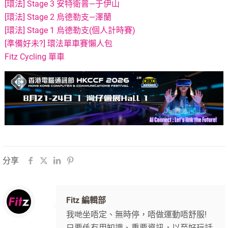
[環法] Stage 3 安特衛普—于伊山
[環法] Stage 2 烏德勒支—澤蘭
[環法] Stage 1 烏德勒支(個人計時賽)
[準備好未?] 環法單車賽懶人包
Fitz Cycling 單車
分享
Fitz 編輯部
我哋坐唔定、無時停，唔做運動唔舒服!
只要係有用知識、重要資訊，以至好玩話