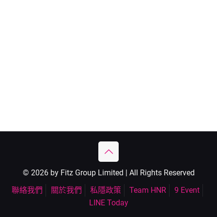
© 2026 by Fitz Group Limited | All Rights Reserved
聯絡我們
關於我們
私隱政策
Team HNR
9 Event
LINE Today