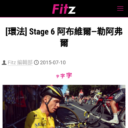
[環法] Stage 6 阿布維爾—勒阿弗
爾
Fitz 編輯部
2015-07-10
Increase
字
Reset
Decrease
字
字
font
font
font
size.
size.
size.