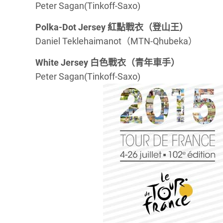
Peter Sagan(Tinkoff-Saxo)
Polka-Dot Jersey 紅點戰衣（登山王）
Daniel Teklehaimanot（MTN-Qhubeka）
White Jersey 白色戰衣（青年車手）
Peter Sagan(Tinkoff-Saxo)