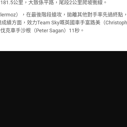
81.5公里，大致係平路，尾段2公里爬坡衝線。
Vuillermoz），在最後階段搶攻，拋離其他對手率先過終點
方面，效力Team Sky嘅英國車手富路美（Christoph
車手沙根（Peter Sagan）11秒。