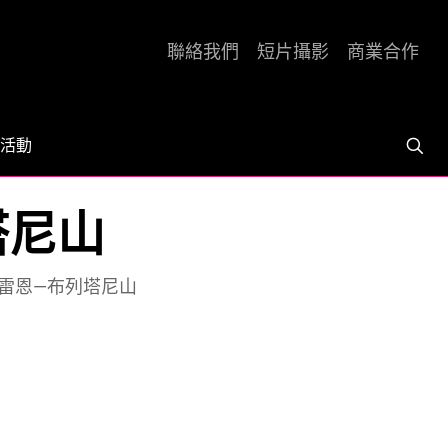
聯絡我們
短片攝影
商業合作
活動
列塔尼山
e 8 雷恩—布列塔尼山