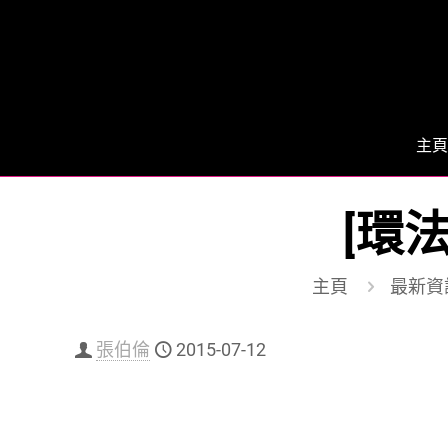
主頁
[環法
主頁
最新資
張伯倫
2015-07-12