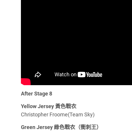
After Stage 8
Yellow Jersey 黃色戰衣
Christopher Froome(Team Sky)
Green Jersey 綠色戰衣（衝刺王）