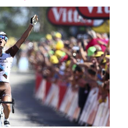
font
font
font
size.
size.
size.