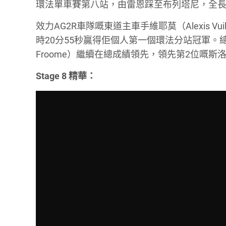
環法單車賽第八站，由雷恩踩至布列塔尼，全長1
效力AG2R車隊嘅東道主車手維耶莫（Alexis 
時20分55秒贏得佢個人第一個環法分站冠軍。總成績
Froome）繼續在總成績領先，領先第2位嘅斯洛伐克
Stage 8 精華：