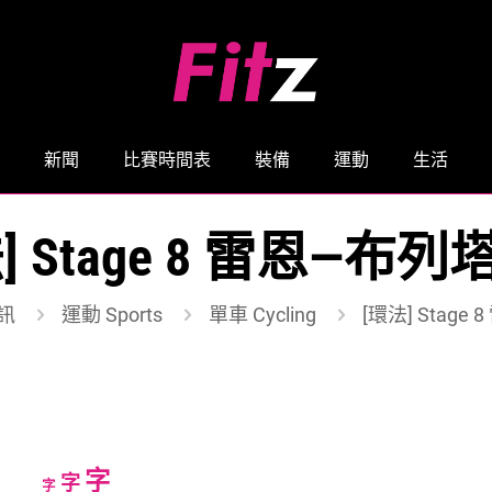
新聞
比賽時間表
裝備
運動
生活
] Stage 8 雷恩—布
訊
運動 Sports
單車 Cycling
[環法] Stag
Increase
字
Reset
Decrease
字
字