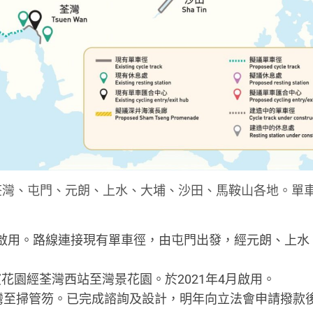
荃灣、屯門、元朗、上水、大埔、沙田、馬鞍山各地。單
9月啟用。路線連接現有單車徑，由屯門出發，經元朗、上水
濱花園經荃灣西站至灣景花園。於2021年4月啟用。
灣至掃管笏。已完成諮詢及設計，明年向立法會申請撥款