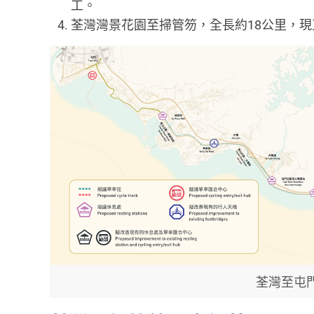
工。
荃灣灣景花園至掃管笏，全長約18公里，
荃灣至屯門