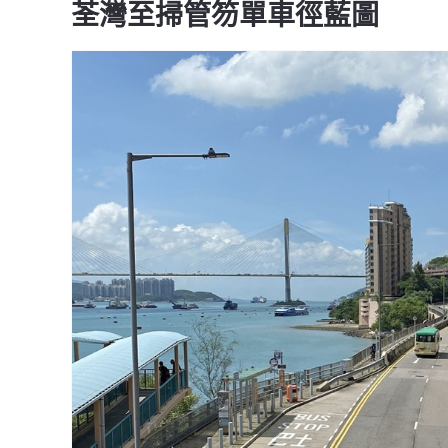
荃灣至掃管笏單車徑藍圖