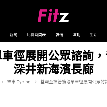
新聞
比賽時間表
裝備
運動
生活
單車徑展開公眾諮詢，
深井新海濱長廊
單車 Cycling
荃灣至掃管笏段單車徑展開公眾諮