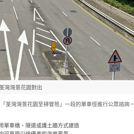
荃灣灣景花園對出
就「荃灣灣景花園至掃管笏」一段的單車徑進行公眾諮詢
用單車橋、隧道或護土牆方式建造
均可享受沿途優美的海岸風景