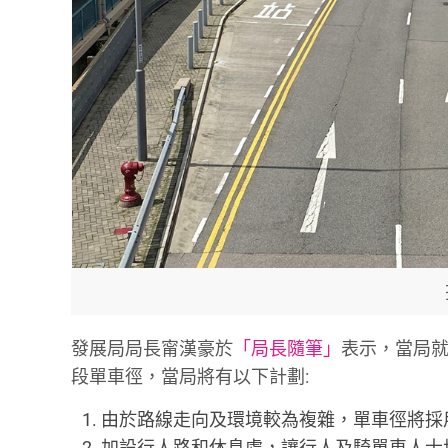
發展局局長甯漢豪於
「局長隨筆」
表示，當局
段單車徑，當局將有以下計劃:
由於路線走向及環境較為複雜，單車徑將採
加設行人路和休息處，讓行人及騎單車人士