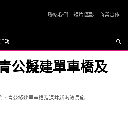
聯絡我們
短片攝影
商業合作
活動
青公擬建單車橋及
詢，青公擬建單車橋及深井新海濱長廊