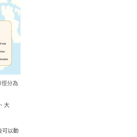
車徑分為
、大
後可以動