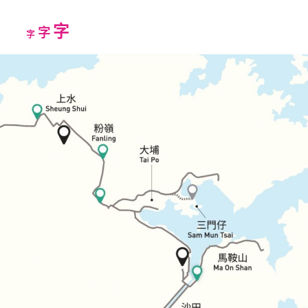
Increase
字
Reset
Decrease
字
字
font
font
font
size.
size.
size.