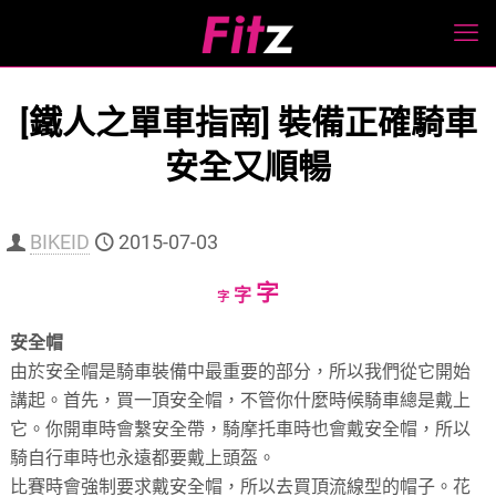
[鐵人之單車指南] 裝備正確騎車
安全又順暢
BIKEID
2015-07-03
Increase
字
Reset
Decrease
字
字
font
font
font
安全帽
size.
size.
size.
由於安全帽是騎車裝備中最重要的部分，所以我們從它開始
講起。首先，買一頂安全帽，不管你什麼時候騎車總是戴上
它。你開車時會繫安全帶，騎摩托車時也會戴安全帽，所以
騎自行車時也永遠都要戴上頭盔。
比賽時會強制要求戴安全帽，所以去買頂流線型的帽子。花