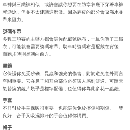
車褲與三鐵褲相似，或許會讓你想要在防寒衣底下穿著車褲
就游泳，但並不太建議這麼做。因為麂皮的部分會吸滿水並
帶來阻力。
號碼布帶
多數三項賽的主辦方都會讓你配戴號碼布，一旦你買了三鐵
衣，可能就會需要號碼布帶。騎車時號碼布是配戴在背後，
而跑步時則是朝向前方。
墨鏡
它保護你免受砂礫、昆蟲和強光的傷害，對於避免意外而言
至關重要。它在鼻子和耳朵部位必須讓人感到舒適。可隨天
氣替換的鏡片幾乎是標準配備，也值得你為此多花一點錢。
手套
不只對於手掌保暖很重要，也能讓你免於擦傷和割傷。一雙
良好、合手又吸濕排汗的手套值得你購買。
帽子