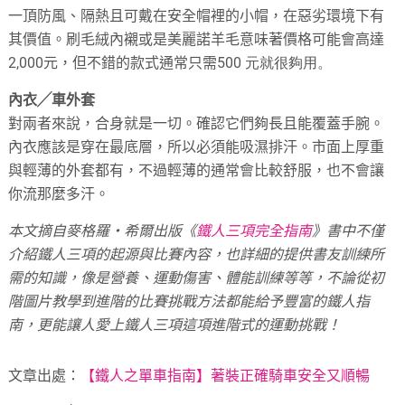
一頂防風、隔熱且可戴在安全帽裡的小帽，在惡劣環境下有
其價值。刷毛絨內襯或是美麗諾羊毛意味著價格可能會高達
2,000
元，但不錯的款式通常只需
500
元就很夠用。
內衣╱車外套
對兩者來說，合身就是一切。確認它們夠長且能覆蓋手腕。
內衣應該是穿在最底層，所以必須能吸濕排汗。市面上厚重
與輕薄的外套都有，不過輕薄的通常會比較舒服，也不會讓
你流那麼多汗。
本文摘自麥格羅‧希爾出版《
鐵人三項完全指南
》書中不僅
介紹鐵人三項的起源與比賽內容，也詳細的提供書友訓練所
需的知識，像是營養、運動傷害、體能訓練等等，不論從初
階圖片教學到進階的比賽挑戰方法都能給予豐富的鐵人指
南，更能讓人愛上鐵人三項這項進階式的運動挑戰！
文章出處：
【鐵人之單車指南】著裝正確騎車安全又順暢