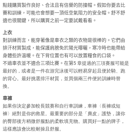
點錢購買製作良好、合法且有信譽的防撞帽。假如你要去比
賽和訓練，可能也會想要一頂低空氣阻力的安全帽。舒不舒
適也很關鍵，所以購買之前一定要試戴看看。
上衣
對訓練而言，能穿著像是車衣之類的衣物是很棒的。它們由
排汗材質製成，能保護肩膀免於陽光曝曬，寒冷時也能帶給
身體些許溫暖。在下背位置也有可以放置糧食的口袋。
不過車衣並不適合三項比賽。在第
5
章提過的三項賽服可能是
最好的，或者是一件在游完泳後可以輕易穿起且便於騎、跑
的背心。最好挑選排汗材質，並買個兩三件便於訓練時替
換。
車褲
如果你決定參加較長競賽和自行車訓練，車褲〈長褲或短
褲〉絕對是你的救星。最重要的部分是「麂皮」護墊，讓你
的臀部後方稍微舒服點的柔軟填充物。購買好一點的牌子，
這樣應該會比較耐操且舒服。