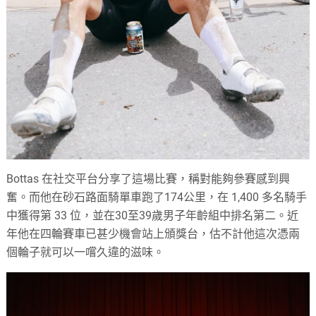
Bottas 在社交平台分享了這場比賽，稱對能夠參賽感到興
奮。而他在砂石路面騎單車跑了174公里，在 1,400 多名騎手
中獲得第 33 位，並在30至39歲男子年齡組中排名第二。近
年他在四輪賽車已甚少機會站上頒獎台，估不計他這次憑兩
個輪子就可以一嚐久違的滋味。