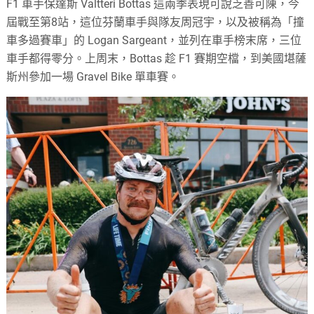
F1 車手保達斯 Valtteri Bottas 這兩季表現可說乏善可陳，今
屆戰至第8站，這位芬蘭車手與隊友周冠宇，以及被稱為「撞
車多過賽車」的 Logan Sargeant，並列在車手榜末席，三位
車手都得零分。上周末，Bottas 趁 F1 賽期空檔，到美國堪薩
斯州參加一場 Gravel Bike 單車賽。