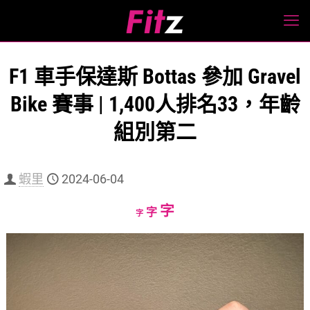
F1 車手保達斯 Bottas 參加 Gravel
Bike 賽事 | 1,400人排名33，年齡
組別第二
蝦里
2024-06-04
Increase
字
Reset
Decrease
字
字
font
font
font
size.
size.
size.