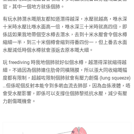
官，其中一個地方就係個肺。
有玩水肺潛水嘅朋友都知道潛得越深，水壓就越高，喺水深
十米時水壓比喺水面高一倍，喺水深三十米時就高四倍，即
係話如果我地帶個空水樽去潛水，去到十米水壓會令個水樽
縮細一半，到三十米個樽會縮到得番四份一，但上番去水面
水壓減低時個水樽就會漲返去原本嘅大細。
玩 freediving 時我地個肺就好似個水樽，越潛得深就縮得越
細，不過因為個肺連住肋骨同橫隔膜，所以漲大同收縮嘅幅
度都有限制，超越咗限制個肺就會有壓力創傷 (lung squeeze)
…但係呢個反射本能令到多啲血流去肺部，因為血係液體，唔
會受水壓影響，即係可以支撐住個肺黎抵抗水壓，減少有壓
力創傷嘅機會。