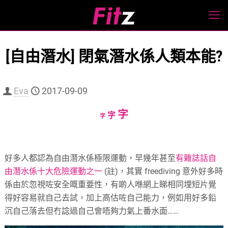
[自由潛水] 閉氣潛水係人類本能?
Eva
2017-09-09
Increase
字
Reset
Decrease
字
字
font
font
font
size.
size.
size.
好多人都認為自由潛水係極限運動，早幾年甚至
有雜誌話自
由潛水係十大危險運動之一
(註)，其實 freediving 意外好多時
係由於忽視咗安全嘅重要性，有啲人喺網上睇相同埋短片覺
得好容易就自己去試，加上高估咗自己能力，例如用好多鉛
沉自己落去但冇諗過自己會唔夠力氣上番水面……