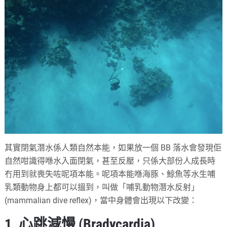
其實閉氣潛水係人類自然本能，如果放一個 BB 落水會發現佢
自然咁識得喺水入面閉氣，甚至反壓，只係大部份人成長時
冇用到就喪失咗呢項本能。呢項本能喺海豚、鯨魚等水生哺
乳類動物身上都可以搵到，叫做「哺乳動物潛水反射」
(mammalian dive reflex)，當中身體會出現以下改變：
1. 心跳減慢 (Bradycardia)