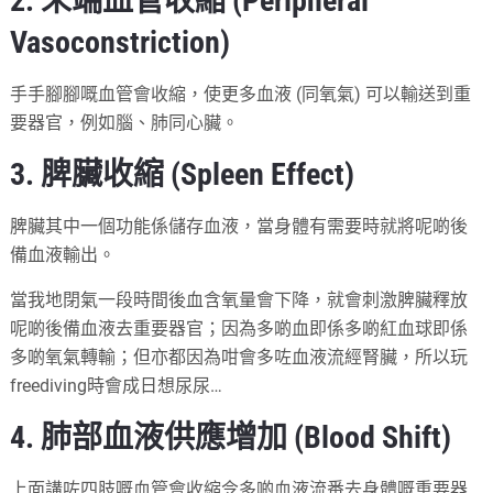
2. 末端血管收縮 (Peripheral
Vasoconstriction)
手手腳腳嘅血管會收縮，使更多血液 (同氧氣) 可以輸送到重
要器官，例如腦、肺同心臟。
3. 脾臟收縮 (Spleen Effect)
脾臟其中一個功能係儲存血液，當身體有需要時就將呢啲後
備血液輸出。
當我地閉氣一段時間後血含氧量會下降，就會刺激脾臟釋放
呢啲後備血液去重要器官；因為多啲血即係多啲紅血球即係
多啲氧氣轉輸；但亦都因為咁會多咗血液流經腎臟，所以玩
freediving時會成日想尿尿…
4. 肺部血液供應增加 (Blood Shift)
上面講咗四肢嘅血管會收縮令多啲血液流番去身體嘅重要器