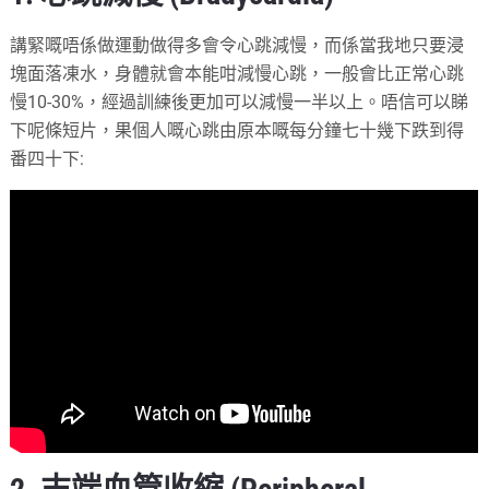
講緊嘅唔係做運動做得多會令心跳減慢，而係當我地只要浸
塊面落凍水，身體就會本能咁減慢心跳，一般會比正常心跳
慢10-30%，經過訓練後更加可以減慢一半以上。唔信可以睇
下呢條短片，果個人嘅心跳由原本嘅每分鐘七十幾下跌到得
番四十下: