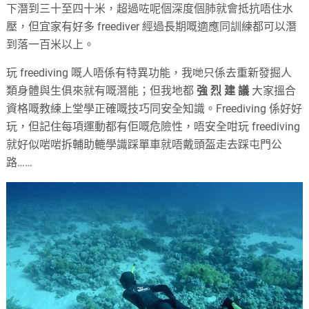
下潛到三十至四十米，超過咗呢個深度個肺就會抵抗唔住水
壓，但宜家有好多 freediver 經過長期嘅適應同訓練都可以潛
到落一百米以上。
玩 freediving 嘅人唔係有特異功能，我哋只係去重新發掘人
類身體與生俱來就有嘅潛能；但我地都
強 烈 建 議
大家搵合
資格嘅教練上堂學正確嘅技巧同安全知識。Freediving 係好好
玩，但記住每項運動都有佢嘅危險性，唔安全咁玩 freediving
就好似啱啱拆輔助轆學識踩單車就唔戴頭盔走去踩屯門公
路……