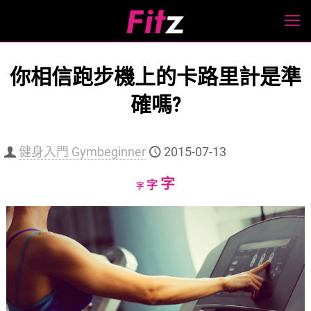
你相信跑步機上的卡路里計是準
確嗎?
健身入門 Gymbeginner
2015-07-13
Increase
字
Reset
Decrease
字
字
font
font
font
size.
size.
size.