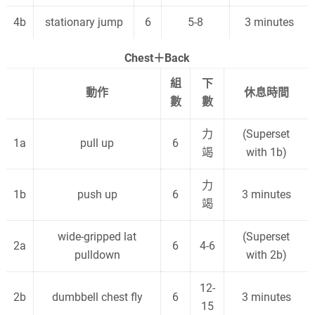
4b
stationary jump
6
5-8
3 minutes
Chest＋Back
組
下
動作
休息時間
數
數
力
(Superset
1a
pull up
6
竭
with 1b)
力
1b
push up
6
3 minutes
竭
wide-gripped lat
(Superset
2a
6
4-6
pulldown
with 2b)
12-
2b
dumbbell chest fly
6
3 minutes
15