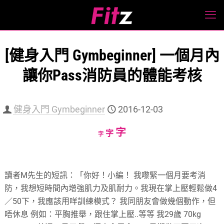
[健身入門 Gymbeginner] 一個月內
讓你Pass消防員的體能考核
健身入門 Gymbeginner
2016-12-03
Increase
字
Reset
Decrease
字
字
font
font
font
size.
size.
size.
讀者M先生的短訊：「你好！小編！ 我嚟緊一個月要考消
防，我想短時間內增強肌力及肌耐力。我現在掌上壓輕鬆做4
／50下，我應該用咩訓練模式？ 我同朋友會做幾個動作，但
唔休息 例如：平胸推舉，跟住掌上壓..等等 我29歲 70kg