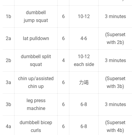
dumbbell
1b
6
10-12
3 minutes
jump squat
(Superset
2a
lat pulldown
6
4-6
with 2b)
dumbbell split
10-12
2b
4
3 minutes
squat
each side
chin up/assisted
(Superset
3a
6
力竭
chin up
with 3b)
leg press
3b
6
6-8
3 minutes
machine
dumbbell bicep
(Superset
4a
6
6-8
curls
with 4b)