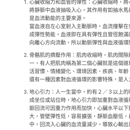
心臟收縮力和血管的彈性：心臟收縮時，將
將靜脈中血液抽吸入心，其作用有如抽水馬
是血流動能的主要來源。
當血液自左心室射入主動脈時，血流撞擊在
成彈性勢能，血液即在具有彈性且管徑飽滿
向離心方向流動，所以動脈彈性與血液循環
骨骼肌的擠壓作用：肌肉收縮時，肌肉間隙
一，有人把肌肉稱為第二個心臟就是這個道
活習慣、情緒變化、環境因素、疾病、年齡
還有一種因素對血液循環的影響特殊，是人
地心引力：人一生當中，約有２／３以上的
成坐位或站位時，地心引力即加重對血液循
脈回流可因重力作用而加快，心臟水平以下
大，管壁彈性低，容易擴張，靜脈血壓低，
中，回流入心臟的血流量減少，導致心輸出