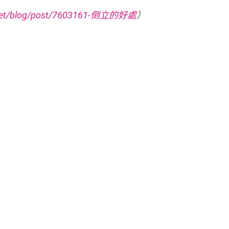
t.net/blog/post/7603161-倒立的好處
）