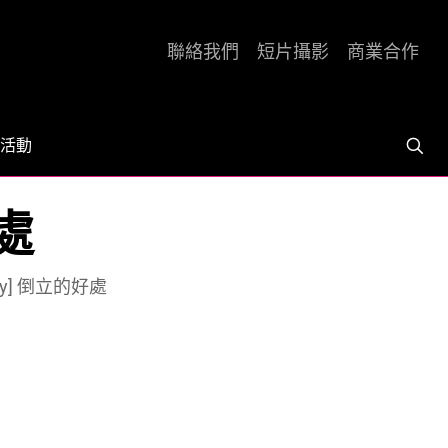
聯絡我們
短片攝影
商業合作
活動
好處
ly] 倒立的好處