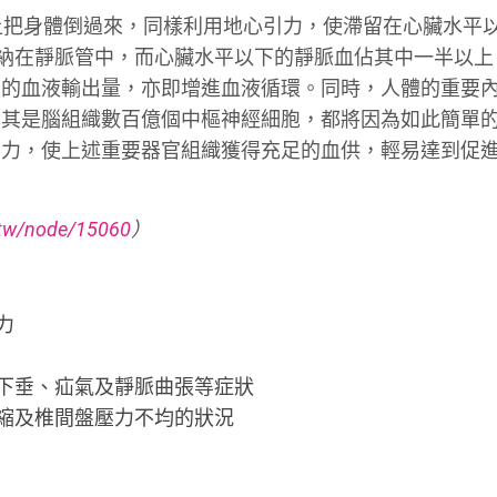
上把身體倒過來，同樣利用地心引力，使滯留在心臟水平
%容納在靜脈管中，而心臟水平以下的靜脈血佔其中一半以上
動的血液輸出量，亦即增進血液循環。同時，人體的重要
尤其是腦組織數百億個中樞神經細胞，都將因為如此簡單
壓力，使上述重要器官組織獲得充足的血供，輕易達到促
.tw/node/15060
）
力
下垂、疝氣及靜脈曲張等症狀
縮及椎間盤壓力不均的狀況