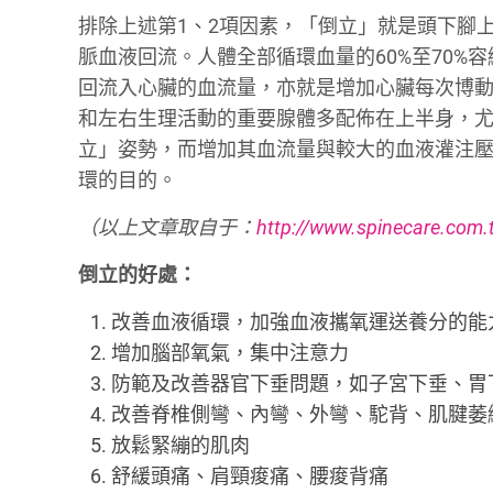
排除上述第1、2項因素，「倒立」就是頭下腳
脈血液回流。人體全部循環血量的60%至70
回流入心臟的血流量，亦就是增加心臟每次博
和左右生理活動的重要腺體多配佈在上半身，
立」姿勢，而增加其血流量與較大的血液灌注
環的目的。
（以上文章取自于：
http://www.spinecare.com
倒立的好處：
改善血液循環，加強血液攜氧運送養分的能
增加腦部氧氣，集中注意力
防範及改善器官下垂問題，如子宮下垂、胃
改善脊椎側彎、內彎、外彎、駝背、肌腱萎
放鬆緊繃的肌肉
舒緩頭痛、肩頸痠痛、腰痠背痛