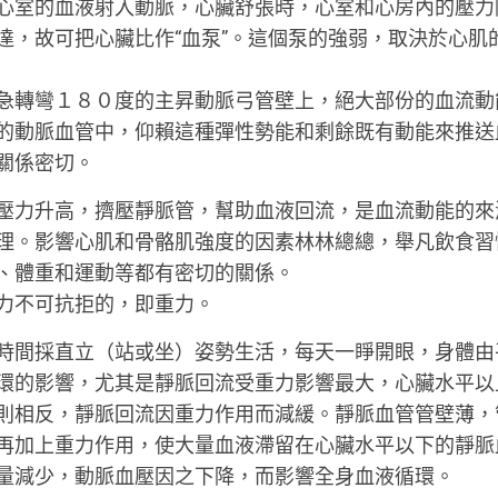
心室的血液射入動脈，心臟舒張時，心室和心房內的壓力
達，故可把心臟比作“血泵”。這個泵的強弱，取決於心肌
急轉彎１８０度的主昇動脈弓管壁上，絕大部份的血流動
的動脈血管中，仰賴這種彈性勢能和剩餘既有動能來推送
關係密切。
壓力升高，擠壓靜脈管，幫助血液回流，是血流動能的來
理。影響心肌和骨骼肌強度的因素林林總總，舉凡飲食習
、體重和運動等都有密切的關係。
力不可抗拒的，即重力。
時間採直立（站或坐）姿勢生活，每天一睜開眼，身體由
環的影響，尤其是靜脈回流受重力影響最大，心臟水平以
則相反，靜脈回流因重力作用而減緩。靜脈血管管壁薄，
再加上重力作用，使大量血液滯留在心臟水平以下的靜脈
量減少，動脈血壓因之下降，而影響全身血液循環。