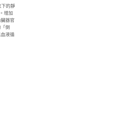
以下的靜
。增加
內臟器官
的「倒
進血液循