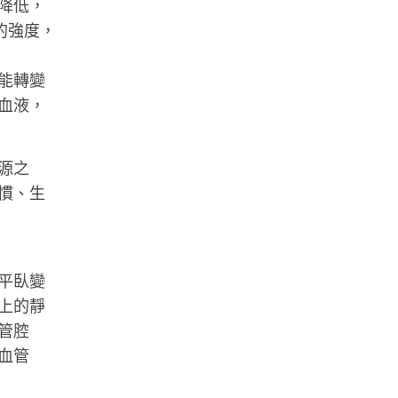
降低，
的強度，
能轉變
血液，
源之
慣、生
平臥變
上的靜
管腔
血管