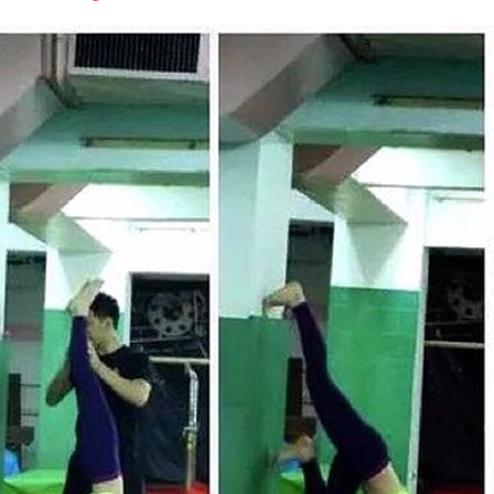
font
font
font
size.
size.
size.