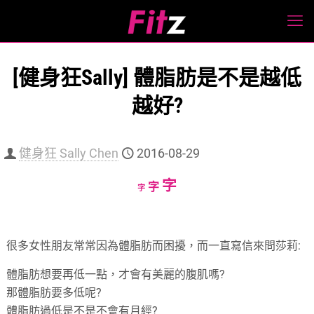
[健身狂Sally] 體脂肪是不是越低
越好?
健身狂 Sally Chen
2016-08-29
Increase
字
Reset
Decrease
字
字
font
font
font
size.
size.
size.
很多女性朋友常常因為體脂肪而困擾，而一直寫信來問莎莉:
體脂肪想要再低一點，才會有美麗的腹肌嗎?
那體脂肪要多低呢?
體脂肪過低是不是不會有月經?