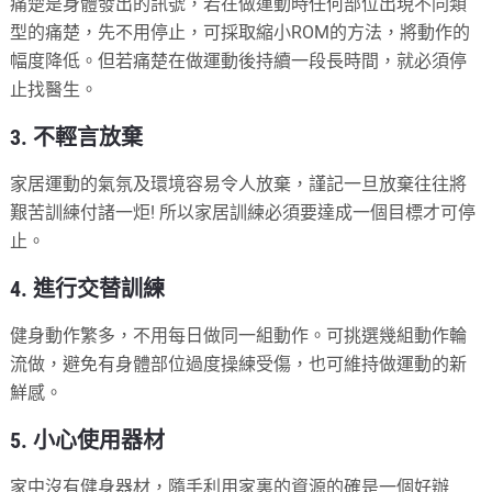
痛楚是身體發出的訊號，若在做運動時任何部位出現不同類
型的痛楚，先不用停止，可採取縮小ROM的方法，將動作的
幅度降低。但若痛楚在做運動後持續一段長時間，就必須停
止找醫生。
3. 不輕言放棄
家居運動的氣氛及環境容易令人放棄，謹記一旦放棄往往將
艱苦訓練付諸一炬! 所以家居訓練必須要達成一個目標才可停
止。
4. 進行交替訓練
健身動作繁多，不用每日做同一組動作。可挑選幾組動作輪
流做，避免有身體部位過度操練受傷，也可維持做運動的新
鮮感。
5. 小心使用器材
家中沒有健身器材，隨手利用家裏的資源的確是一個好辦