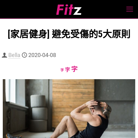
[家居健身] 避免受傷的5大原則
Bella
2020-04-08
Increase
字
Reset
Decrease
字
字
font
font
font
size.
size.
size.