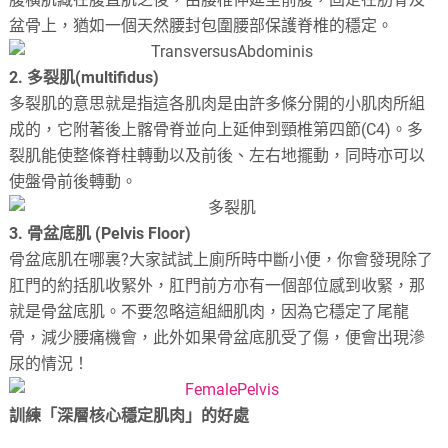
盆骨上，猶如一個天然腰封包圍腰部保護脊椎的穩定。
2. 多裂肌(multifidus)
多裂肌的意思就是指這各肌肉是由許多條分開的小肌肉所組
成的，它附著後上髂骨脊並向上延伸到頸椎第四節(C4)。多
裂肌能使整條脊柱轉動以及前後、左右地擺動，同時亦可以
使盤骨前後轉動。
3. 骨盆底肌 (Pelvis Floor)
骨盆底肌在哪裏?大家試試上廁所時中斷小便，你會發現除了
肛門的約括肌收緊外，肛門前方亦有一個部位感到收緊，那
就是骨盆底肌。不要忽略這組細肌肉，因為它穩定了尾龍
骨，減少腰痛機會，此外如果骨盆底肌受了傷，便會出現滲
尿的情況！
訓練「深層核心穩定肌肉」的好處