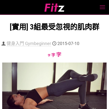
[實用] 3組最受忽視的肌肉群
健身入門 Gymbeginner
2015-07-10
Increase
字
Reset
Decrease
字
字
font
font
font
size.
size.
size.