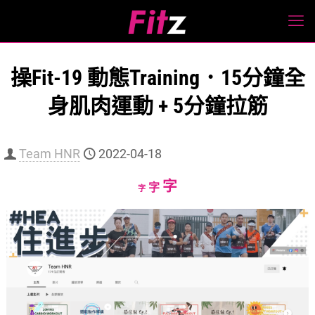
操Fit-19 動態Training．15分鐘全
身肌肉運動 + 5分鐘拉筋
Team HNR
2022-04-18
Increase
字
Reset
Decrease
字
字
font
font
font
size.
size.
size.