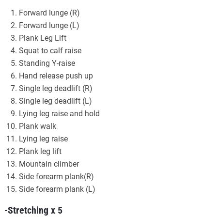
Forward lunge (R)
Forward lunge (L)
Plank Leg Lift
Squat to calf raise
Standing Y-raise
Hand release push up
Single leg deadlift (R)
Single leg deadlift (L)
Lying leg raise and hold
Plank walk
Lying leg raise
Plank leg lift
Mountain climber
Side forearm plank(R)
Side forearm plank (L)
-Stretching x 5