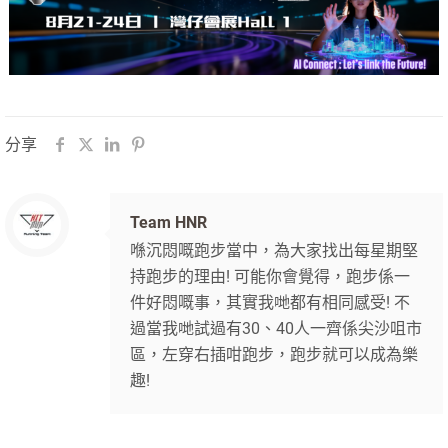
分享
Team HNR
喺沉悶嘅跑步當中，為大家找出每星期堅
持跑步的理由! 可能你會覺得，跑步係一
件好悶嘅事，其實我哋都有相同感受! 不
過當我哋試過有30、40人一齊係尖沙咀市
區，左穿右插咁跑步，跑步就可以成為樂
趣!