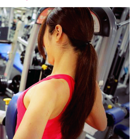
font
font
font
size.
size.
size.