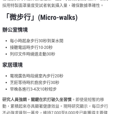
採用特製面罩量度受試者氧氣攝入量，確保數據準確性。
「微步行」(Micro-walks)
辦公室情境
每小時起身步行30秒到茶水間
接聽電話時步行10-20秒
列印文件時繞道走動30秒
家居環境
電視廣告時段繞室內步行20秒
烹飪等待時於廚房步行30秒
早晚各進行3-4次10秒短步
研究人員強調，關鍵在於打破久坐習慣
。即使是短暫的移
動，累積起來亦具顯著健康效益。現時研究顯示，每日步行
不必強求達到一萬步，維持7,000至8,000步已能獲得主要健