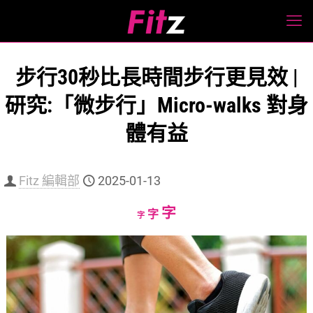
步行30秒比長時間步行更見效 |
研究:「微步行」Micro-walks 對身
體有益
Fitz 編輯部
2025-01-13
Increase
字
Reset
Decrease
字
字
font
font
font
size.
size.
size.