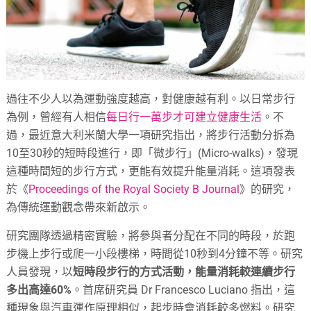
過往不少人以為運動強度越高，對健康越有利。以日常步行
為例，曾經有人相信
每日行一萬步才可建立健康生活
。不
過，最近意大利米蘭大學一項研究指出，將步行活動分拆為
10至30秒的短時段進行，即「微步行」(Micro-walks)，發現
這種時間短的步行方式，更能有效提升能量消耗。這項發表
於《
Proceedings of the Royal Society B Journal
》的研究，
為傳統運動觀念帶來新啟示。
研究團隊透過精密實驗，將參與者分配在不同的時段，於跑
步機上步行或爬一小段樓梯，時間從10秒到4分鐘不等。研究
人員發現，以
短時段步行的方式活動，能量消耗較連續步行
多出高達60%
。首席研究員 Dr Francesco Luciano 指出，這
種現象與汽車運作原理相似，起步時會消耗較多燃料。研究