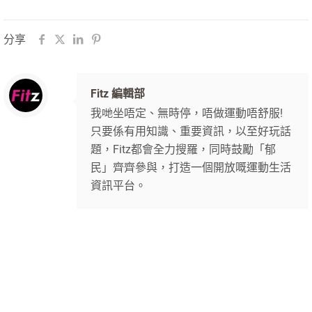
分享
Fitz 編輯部
我哋坐唔定、無時停，唔做運動唔舒服!
只要係有用知識、重要資訊，以至好玩話
題，Fitz都會全力搜羅，同時鼓勵「郁
民」齊齊參與，打造一個開放嘅運動生活
資訊平台。