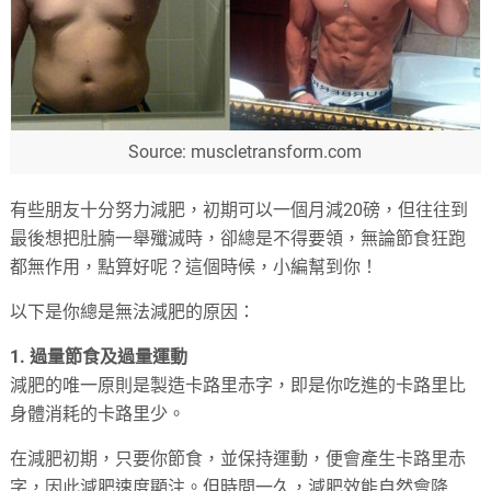
Source: muscletransform.com
有些朋友十分努力減肥，初期可以一個月減20磅，但往往到
最後想把肚腩一舉殲滅時，卻總是不得要領，無論節食狂跑
都無作用，點算好呢？這個時候，小編幫到你！
以下是你總是無法減肥的原因：
1. 過量節食及過量運動
減肥的唯一原則是製造卡路里赤字，即是你吃進的卡路里比
身體消耗的卡路里少。
在減肥初期，只要你節食，並保持運動，便會產生卡路里赤
字，因此減肥速度顯注。但時間一久，減肥效能自然會降