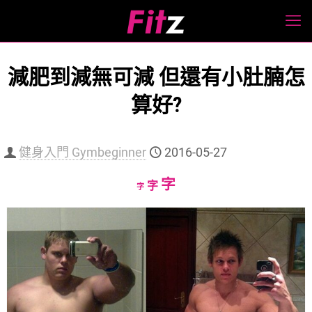
減肥到減無可減 但還有小肚腩怎
算好?
健身入門 Gymbeginner
2016-05-27
Increase
字
Reset
Decrease
字
字
font
font
font
size.
size.
size.