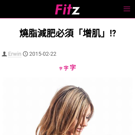
燒脂減肥必須「增肌」!?
Erwin
2015-02-22
Increase
字
Reset
Decrease
字
字
font
font
font
size.
size.
size.