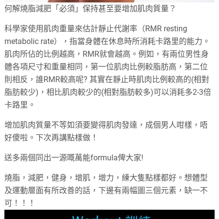
何解燒脂減肥「必須」保持甚至要增加肌肉質量？
科學家使用肌肉重量來估計靜止代謝率（RMR resting
metabolic rate），指當身體在休息時所消耗卡路里的能力。
肌肉所佔的比例越高，RMR就會越高
。例如，有兩位男性身
體各項尺寸和重量相同，第一位肌肉比例較脂肪高，第二位
則相反，誰RMR較高呢? 其實在靜止時肌肉比例較高的(相對
脂肪較少)，相比肌肉較少的(相對脂肪較多)可以消耗多2-3倍
卡路里
。
增加肌肉質量不等如須要變得肌肉發達，成個男人咁樣，唔
好傻啦
。下次再講點樣做
！
送多兩個同出一源嘅萬能formula俾大家!
燒脂，減肥，健身，增肌，增力，練大隻點樣都好。想體型
及運動層面有所改善的話，下邊有兩幅圖三個元素，缺一不
可！！！