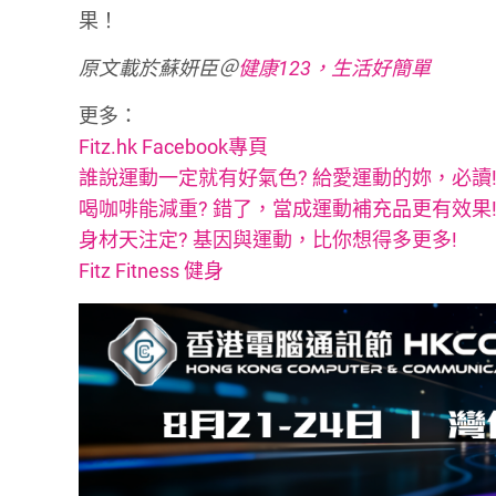
果！
原文載於蘇妍臣＠
健康123，生活好簡單
更多：
Fitz.hk Facebook專頁
誰說運動一定就有好氣色? 給愛運動的妳，必讀
喝咖啡能減重? 錯了，當成運動補充品更有效果
身材天注定? 基因與運動，比你想得多更多!
Fitz Fitness 健身