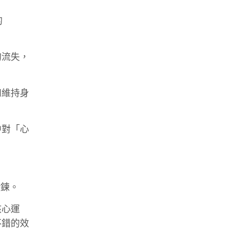
的
的流失，
和維持身
中對「心
鍛鍊。
核心運
不錯的效