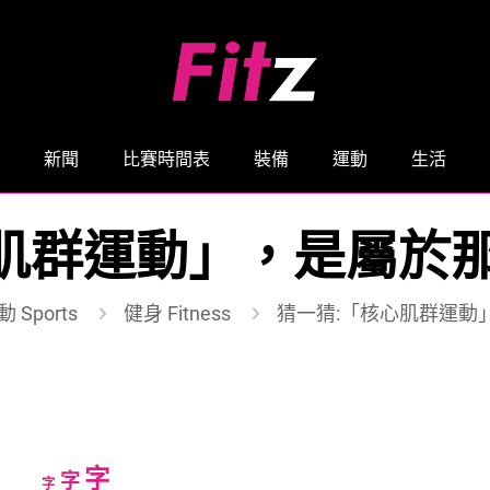
新聞
比賽時間表
裝備
運動
生活
肌群運動」，是屬於
 Sports
健身 Fitness
猜一猜:「核心肌群運動
Increase
字
Reset
Decrease
字
字