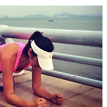
font
font
font
size.
size.
size.