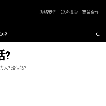
聯絡我們
短片攝影
商業合作
活動
話?
力大? 邊個話?