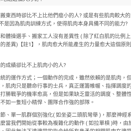
搬東西時卻比不上比他們瘦小的人? 或是有些肌肉較大的
是不是因為肌肉訓練方式，使得肌肉本身具備不同的能力?
和體操選手、搬家工人沒有差異性 ( 除了紅白肌的比例
的差異)【註1】，肌肉愈大所能產生的力量愈大這個原
的成績卻比不上肌肉小的人?
系統的運作方式；一個動作的完成，雖然依賴的是肌肉，
說，肌肉只是聽命行事的士兵，真正運籌帷幄、指揮調度
，打勝戰爭的機率愈高，但是如果缺乏靈活的調度、整體
還不如一隻短小精悍、團隊合作強的部隊。
、單一肌群個別強化( 如坐姿二頭肌彎舉 )，那麼神經
當我們開始從事較為複雜化的動作 ( 如拉單槓 )時，由