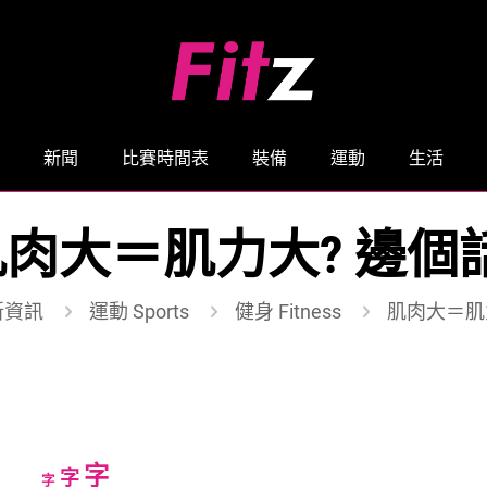
新聞
比賽時間表
裝備
運動
生活
肉大＝肌力大? 邊個
新資訊
運動 Sports
健身 Fitness
肌肉大＝肌
Increase
字
Reset
Decrease
字
字