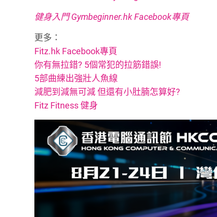
健身入門 Gymbeginner.hk Facebook專頁
更多：
Fitz.hk Facebook專頁
你有無拉錯? 5個常犯的拉筋錯誤!
5部曲練出強壯人魚線
減肥到減無可減 但還有小肚腩怎算好?
Fitz Fitness 健身