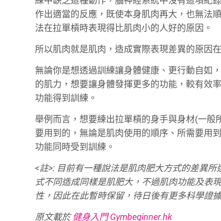
練中缺乏這種動作，腦神經系統中沒有這項紀
作出適當的反應，既使本身肌肉再大，也無法
法在拉單槓時表現得比肌肉小的人好的原因。
所以肌肉就是肌肉，造成實際表現差異的原因
無論你是想透過訓練讓身體健康、更行動自如
的肌力，想要讓身體發揮更多的功能，較有效
功能得到訓練。
舉例而言，想要練出拉單槓的身手與身材(一般
要用到的，無論是肌肉使用的順序、所需要用
功能同時受到訓練。
<註>: 目前有一種說法是肌肉肥大方式的差異所
式不同造成同樣是肌肥大，不過肌肉功能及表
性，因此在此暫時保留，待日後有更多科學證
原文載於
健身入門 Gymbeginner.hk