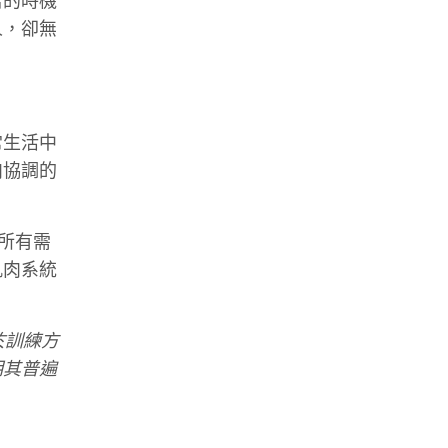
當的時機
人，卻無
常生活中
肉協調的
所有需
肌肉系統
於訓練方
明其普遍