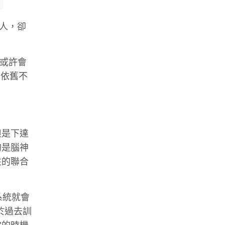
人，卻
上或許會
則依舊不
但是下達
的是腦神
性的聯合
系統就會
於過去訓