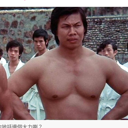
font
font
font
size.
size.
size.
你地話邊個大力喇？