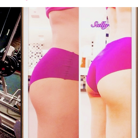
font
font
font
size.
size.
size.