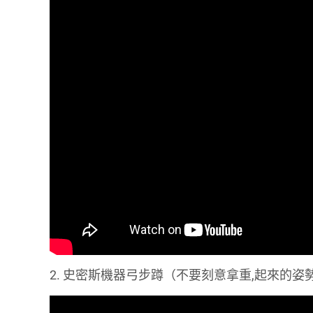
2. 史密斯機器弓步蹲（不要刻意拿重,起來的姿