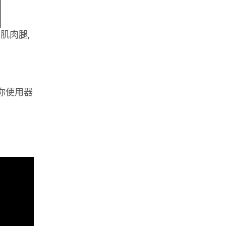
肌肉腿,
你使用器