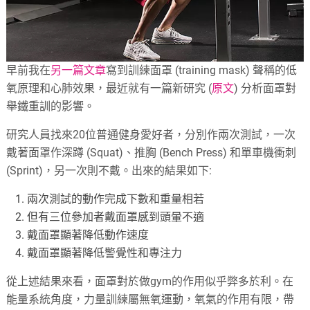
早前我在
另一篇文章
寫到訓練面罩 (training mask) 聲稱的低
氧原理和心肺效果，最近就有一篇新研究 (
原文
) 分析面罩對
舉鐵重訓的影響。
研究人員找來20位普通健身愛好者，分別作兩次測試，一次
戴著面罩作深蹲 (Squat)、推胸 (Bench Press) 和單車機衝刺
(Sprint)，另一次則不戴。出來的結果如下:
兩次測試的動作完成下數和重量相若
但有三位參加者戴面罩感到頭暈不適
戴面罩顯著降低動作速度
戴面罩顯著降低警覺性和專注力
從上述結果來看，面罩對於做gym的作用似乎弊多於利。在
能量系統角度，力量訓練屬無氧運動，氧氣的作用有限，帶