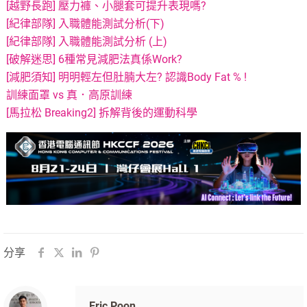
[越野長跑] 壓力褲、小腿套可提升表現嗎?
[紀律部隊] 入職體能測試分析(下)
[紀律部隊] 入職體能測試分析 (上)
[破解迷思] 6種常見減肥法真係Work?
[減肥須知] 明明輕左但肚腩大左? 認識Body Fat % !
訓練面罩 vs 真．高原訓練
[馬拉松 Breaking2] 拆解背後的運動科學
分享
Eric Poon