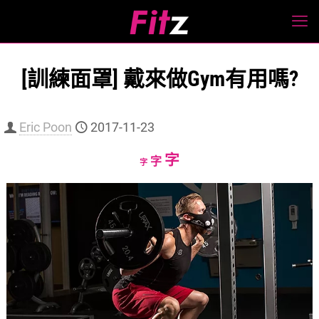
[訓練面罩] 戴來做Gym有用嗎?
Eric Poon
2017-11-23
Increase
字
Reset
Decrease
字
字
font
font
font
size.
size.
size.