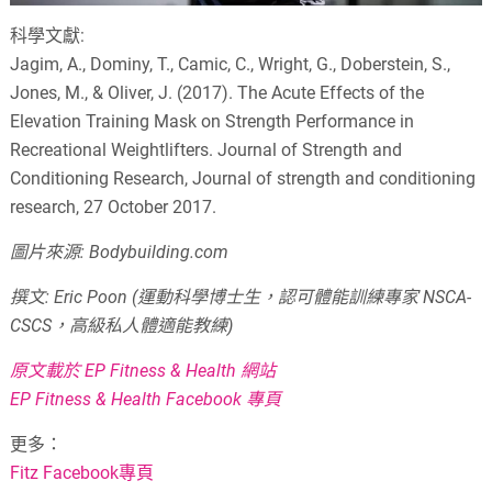
科學文獻:
Jagim, A., Dominy, T., Camic, C., Wright, G., Doberstein, S.,
Jones, M., & Oliver, J. (2017). The Acute Effects of the
Elevation Training Mask on Strength Performance in
Recreational Weightlifters. Journal of Strength and
Conditioning Research, Journal of strength and conditioning
research, 27 October 2017.
圖片來源: Bodybuilding.com
撰文: Eric Poon (運動科學博士生，認可體能訓練專家 NSCA-
CSCS，高級私人體適能教練)
原文載於 EP Fitness & Health 網站
EP Fitness & Health Facebook 專頁
更多：
Fitz Facebook專頁