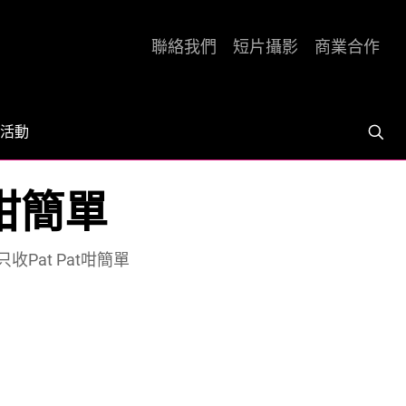
聯絡我們
短片攝影
商業合作
活動
at咁簡單
點只收Pat Pat咁簡單