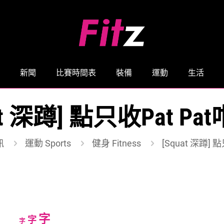
新聞
比賽時間表
裝備
運動
生活
at 深蹲] 點只收Pat P
訊
運動 Sports
健身 Fitness
[Squat 深蹲] 
Increase
字
Reset
Decrease
字
字