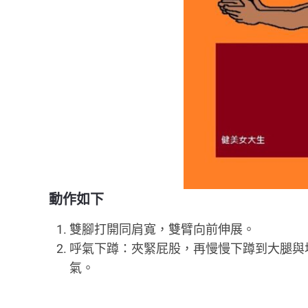
動作如下
雙腳打開同肩寬，雙臂向前伸展。
呼氣下蹲：夾緊屁股，再慢慢下蹲到大腿與地
氣。