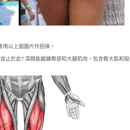
，都會用以上面圖片作招徠。
豈止於此? 深蹲能鍛鍊臀部和大腿肌肉，包含臀大肌和股