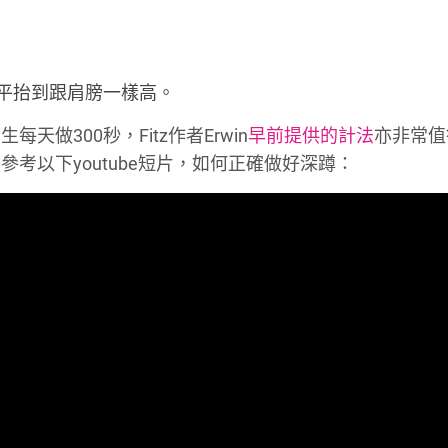
平抬到跟肩膀一樣高。
做300秒，Fitz作者Erwin
早前提供的計法
亦非常值
考以下youtube短片，如何正確做好深蹲：