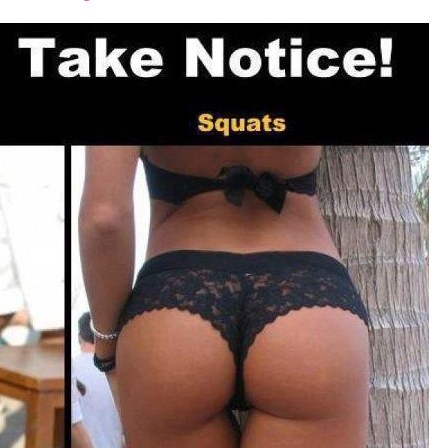
font
font
font
size.
size.
size.