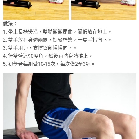
做法：
1. 坐上長椅邊沿，雙腿微微屈曲，腳低放在地上。
2. 雙手放在身體兩側，捉緊椅邊，十隻手指向下。
3. 雙手用力，支撐臀部慢慢向下。
4. 待雙臂達90度角，然後再將身體推上。
5. 初學者每組做10-15次，每次做2至3組。