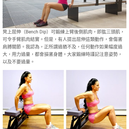
凳上屈伸（Bench Dip）可鍛練上臂後側肌肉，即肱三頭肌，
可令手臂肌肉結實。但是，有人提出屈伸這類動作，會傷害
肩膊關節。我認為，正所謂過猶不及，任何動作如果幅度過
大，用力過量，都會損害身體。大家鍛練時謹記注意姿勢，
以及不要過量。