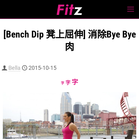
[Bench Dip 凳上屈伸] 消除Bye Bye
肉
Bella
2015-10-15
Increase
字
Reset
Decrease
字
字
font
font
font
size.
size.
size.