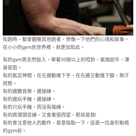
街跑時，都會觀察其他跑者，想像一下他們的心境和故事。
在小小的
gym
房世界裡，就更加如此。
有的
gym
男全然投入，舉著
30
磅以上的啞鈴，氣喘如牛，渾
身是勁。
有的氣定神閒，在左邊動幾下手，在右邊又動幾下腳，無汗
狀態。
有的邊聽音樂，邊操練。
有的邊玩手機，邊操練。
有的只玩手機，而沒有操練。
有的既埋頭苦練，又會東張西望，那就是我
!
有的會注意他人的動作，善意指點一下，這是一位身形魁梧
的
gym
叔。