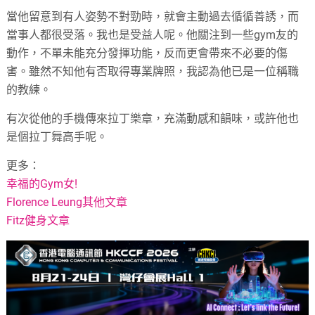
當他留意到有人姿勢不對勁時，就會主動過去循循善誘，而
當事人都很受落。我也是受益人呢。他關注到一些
gym
友的
動作，不單未能充分發揮功能，反而更會帶來不必要的傷
害。雖然不知他有否取得專業牌照，我認為他已是一位稱職
的教練。
有次從他的手機傳來拉丁樂章，充滿動感和韻味，或許他也
是個拉丁舞高手呢。
更多：
幸福的Gym女!
Florence Leung其他文章
Fitz健身文章