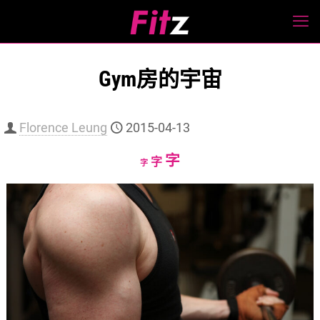
Gym房的宇宙
Florence Leung
2015-04-13
Increase
字
Reset
Decrease
字
字
font
font
font
size.
size.
size.