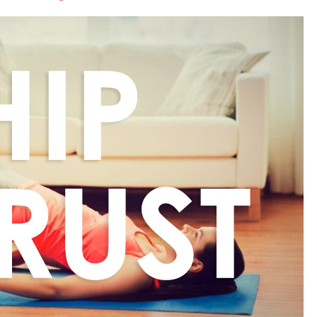
font
font
font
size.
size.
size.