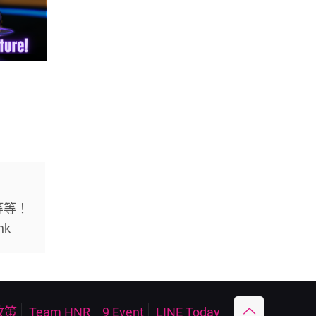
等等！
hk
政策
Team HNR
9 Event
LINE Today