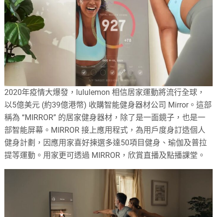
2020年疫情大爆發，lululemon 相信居家運動將流行全球，
以5億美元 (約39億港幣) 收購智能健身器材公司 Mirror。這部
稱為 “MIRROR” 的居家健身器材，除了是一面鏡子，也是一
部智能屏幕。MIRROR 接上應用程式，為用戶度身訂造個人
健身計劃，因應用家喜好揀選多達50項目健身、瑜伽及普拉
提等運動。用家更可透過 MIRROR，欣賞直播及點播課堂。