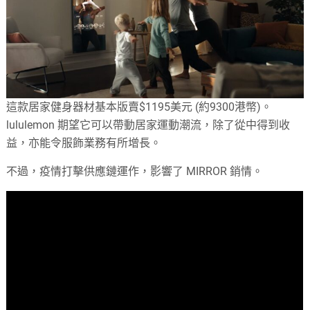
這款居家健身器材基本版賣$1195美元 (約9300港幣)。
lululemon 期望它可以帶動居家運動潮流，除了從中得到收
益，亦能令服飾業務有所增長。
不過，疫情打擊供應鏈運作，影響了 MIRROR 銷情。