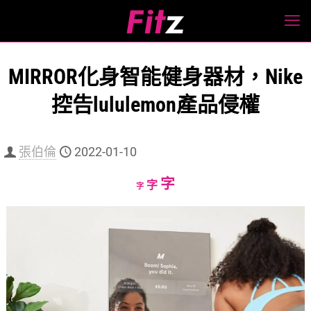
MIRROR化身智能健身器材，Nike
控告lululemon產品侵權
張伯倫
2022-01-10
Increase
字
Reset
Decrease
字
字
font
font
font
size.
size.
size.