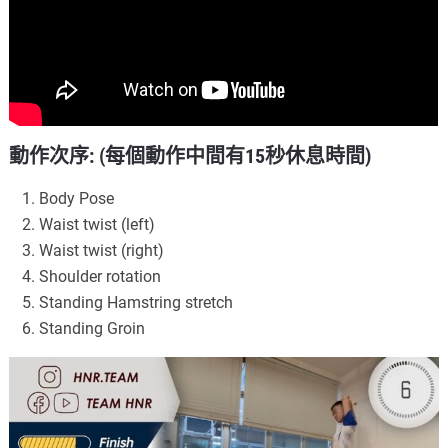
動作次序: (每個動作中間有15秒休息時間)
Body Pose
Waist twist (left)
Waist twist (right)
Shoulder rotation
Standing Hamstring stretch
Standing Groin