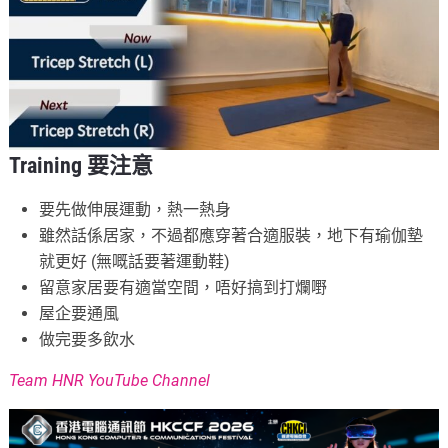
Training 要注意
要先做伸展運動，熱一熱身
雖然話係居家，不過都應穿著合適服裝，地下有瑜伽墊
就更好 (無嘅話要著運動鞋)
留意家居要有適當空間，唔好搞到打爛嘢
屋企要通風
做完要多飲水
Team HNR YouTube Channel