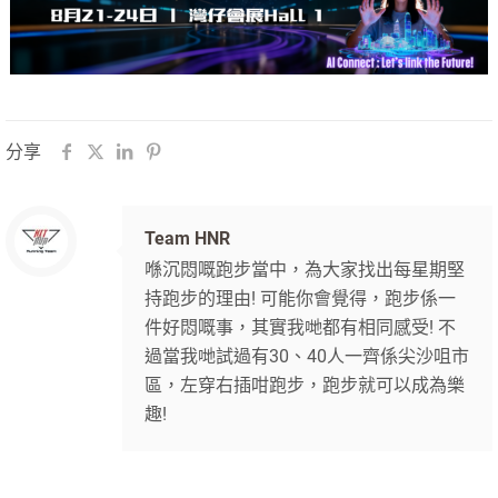
分享
Team HNR
喺沉悶嘅跑步當中，為大家找出每星期堅
持跑步的理由! 可能你會覺得，跑步係一
件好悶嘅事，其實我哋都有相同感受! 不
過當我哋試過有30、40人一齊係尖沙咀市
區，左穿右插咁跑步，跑步就可以成為樂
趣!