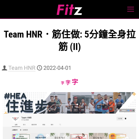
Team HNR．筋住做: 5分鐘全身拉
筋 (II)
Team HNR
2022-04-01
Increase
字
Reset
Decrease
字
字
font
font
font
size.
size.
size.