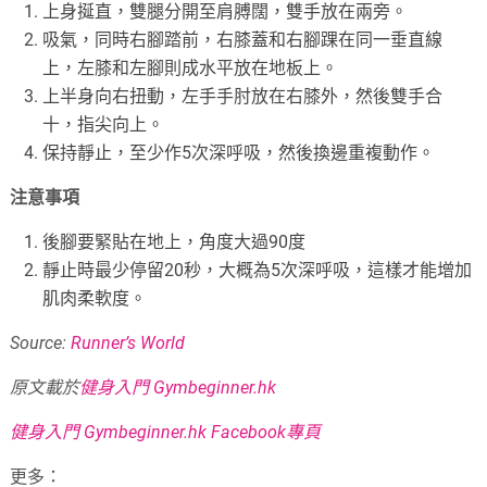
上身挻直，雙腿分開至肩膊闊，雙手放在兩旁。
吸氣，同時右腳踏前，右膝蓋和右腳踝在同一垂直線
上，左膝和左腳則成水平放在地板上。
上半身向右扭動，左手手肘放在右膝外，然後雙手合
十，指尖向上。
保持靜止，至少作5次深呼吸，然後換邊重複動作。
注意事項
後腳要緊貼在地上，角度大過90度
靜止時最少停留20秒，大概為5次深呼吸，這樣才能增加
肌肉柔軟度。
Source:
Runner’s World
原文載於
健身入門 Gymbeginner.hk
健身入門 Gymbeginner.hk Facebook專頁
更多：