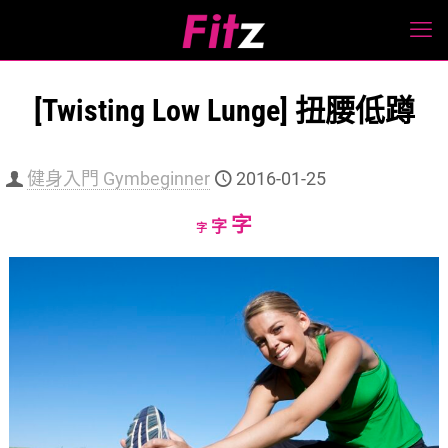
[Twisting Low Lunge] 扭腰低蹲
健身入門 Gymbeginner
2016-01-25
Increase
字
Reset
Decrease
字
字
font
font
font
size.
size.
size.