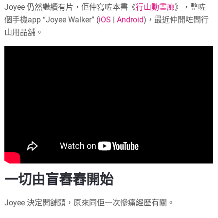
Joyee 仍然繼續有片，佢仲寫咗本書《
行山動畫廊
》，整咗
個手機app “Joyee Walker” (
iOS
|
Android
)，最近仲開咗間行
山用品舖。
一切由盲舂舂開始
Joyee 決定開舖頭，原來同佢一次慘痛經歷有關。