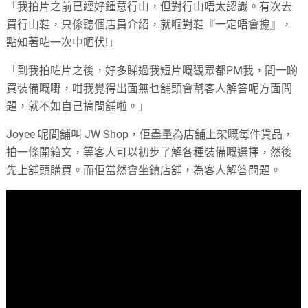
「我拍片之前已經好鍾意行山，但對行山唔太認識。有次去
買行山鞋，只係聽個店員介紹，就嗰對鞋『一定唔會搧』，
點知著咗一次中晒伏!」
「到我拍咗片之後，好多睇過我短片嘅觀眾都PM我，問一啲
買裝備嘅嘢，咁我覺得出面無乜舖頭會幫客人解答呢方面問
題，就不如自己搞間舖啦。」
Joyee 呢間舖叫 JW Shop，佢盡量為店舖上架嘅每件貨品，
拍一條開箱文，等客人可以初步了解各種裝備嘅選擇，然後
先上舖頭購買。而佢當然會坐鎮店舖，為客人解答問題。