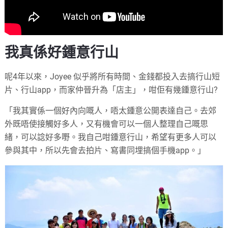
我真係好鍾意行山
呢4年以來，Joyee 似乎將所有時間、金錢都投入去搞行山短
片、行山app，而家仲晉升為「店主」，咁佢有幾鍾意行山?
「我其實係一個好內向嘅人，唔太鍾意公開表達自己。去郊
外既唔使接觸好多人，又有機會可以一個人整理自己嘅思
緒，可以諗好多嘢。我自己咁鍾意行山，希望有更多人可以
參與其中，所以先會去拍片、寫書同埋搞個手機app。」