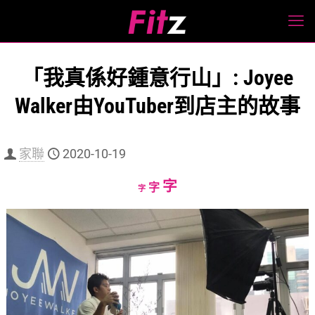
「我真係好鍾意行山」: Joyee
Walker由YouTuber到店主的故事
家聯
2020-10-19
Increase
字
Reset
Decrease
字
字
font
font
font
size.
size.
size.