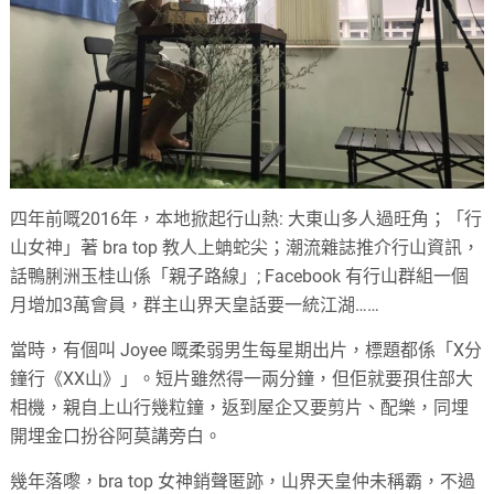
四年前嘅2016年，本地掀起行山熱: 大東山多人過旺角；「行
山女神」著 bra top 教人上蚺蛇尖；潮流雜誌推介行山資訊，
話鴨脷洲玉桂山係「親子路線」; Facebook 有行山群組一個
月增加3萬會員，群主山界天皇話要一統江湖……
當時，有個叫 Joyee 嘅柔弱男生每星期出片，標題都係「X分
鐘行《XX山》」。短片雖然得一兩分鐘，但佢就要孭住部大
相機，親自上山行幾粒鐘，返到屋企又要剪片、配樂，同埋
開埋金口扮谷阿莫講旁白。
幾年落嚟，bra top 女神銷聲匿跡，山界天皇仲未稱霸，不過