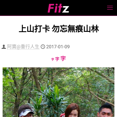
上山打卡 勿忘無痕山林
阿寶@重行人生
2017-01-09
Increase
字
Reset
Decrease
字
字
font
font
font
size.
size.
size.