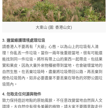
大東山 (圖: 香港山女)
3. 適當維護環境處理垃圾
請香港人不要再有「大爺」心態，以為山上的垃圾有人清
理！你亂丟一件垃圾，當你一兩年後重遊當地，很有可能還
能找到同一件垃圾。將所有帶上山的東西一起帶走，包括果
實和果皮，因為大量外來物種被帶到當地，也會破壞當地的
自然生態。在丟棄垃圾時，盡量將垃圾帶回公路，再丟棄到
橙色垃圾筒內，如非必要盡量不要丟棄在啡色的郊野公園垃
圾筒內。
4. 勿取走任何源與物件
致力保持造訪地點的原始風貌，不任意改變當地自然與人文
環境，大自然中有很多美麗的植物，請大家不要隨意取走任