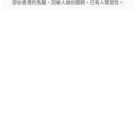
部份香港的馬騮，因被人過份餵飼，已有人類習性。