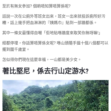
至於有無女參加? 個啲唔知算唔算係呢?
話說一次在公廁外等班女出來，班女一出來就投訴廁所好污
糟，話上幾手把血淋淋的『姨媽巾』貼到一部牆都係。
其中一條女最懂得自嘲「佢地貼喺牆度來取笑你無呀嘛!」
經都停埋，你話算唔算係女呢? 喺山頭隨手搵十個八個都可以
擺到圍千歲宴。
怎似得你們現在這麼幸福，一山都是美少女。
著比堅尼，係去行山定游水?