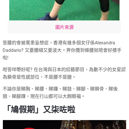
圖片來源
答腰的會被罵患妄想症，香港有幾多個女仔係Alexandra
Daddario? 又要腰細又要波大。畀你攬到條腰就唔會好揸手
啦!
咁答咩嘢好呢? 在台灣與日本的綜藝節目，為數不少的女星認
為鎖骨是性感部位，不是腰不是腿。
不論你是睇胸、睇腰、睇鑼、睇鼓、睇腳、睇鎖骨、睇後
頸、睇腳踝，現在行山都可以大飽眼褔。
「鳩假期」又柒咗啦