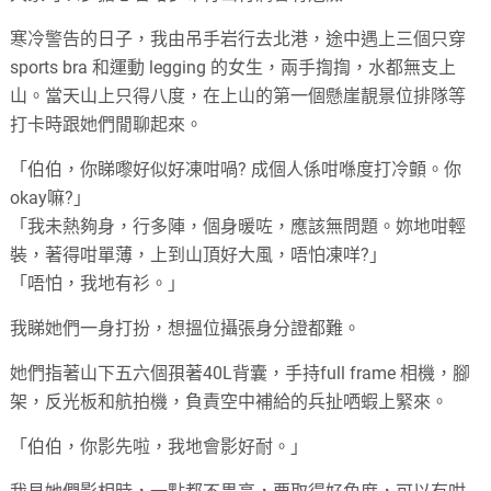
寒冷警告的日子，我由吊手岩行去北港，途中遇上三個只穿
sports bra 和運動 legging 的女生，兩手揈揈，水都無支上
山。當天山上只得八度，在上山的第一個懸崖靚景位排隊等
打卡時跟她們閒聊起來。
「伯伯，你睇嚟好似好凍咁喎? 成個人係咁喺度打冷顫。你
okay嘛?」
「我未熱夠身，行多陣，個身暖咗，應該無問題。妳地咁輕
裝，著得咁單薄，上到山頂好大風，唔怕凍咩?」
「唔怕，我地有衫。」
我睇她們一身打扮，想搵位攝張身分證都難。
她們指著山下五六個孭著40L背囊，手持full frame 相機，腳
架，反光板和航拍機，負責空中補給的兵扯哂蝦上緊來。
「伯伯，你影先啦，我地會影好耐。」