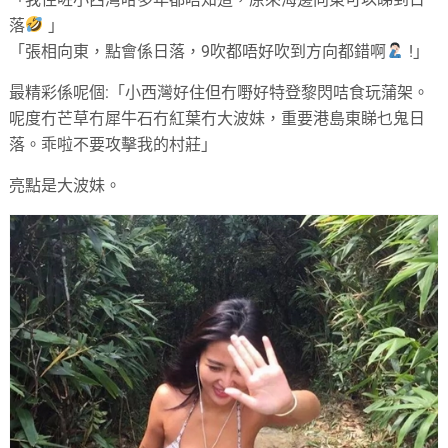
落
」
「張相向東，點會係日落，9吹都唔好吹到方向都錯啊
!」
最精彩係呢個:「小西灣好住但冇嘢好特登黎閃咭食玩蒲架。
呢度冇芒草冇犀牛石冇紅葉冇大波妹，重要港島東睇乜鬼日
落。乖啦不要攻擊我的村莊」
亮點是大波妹。