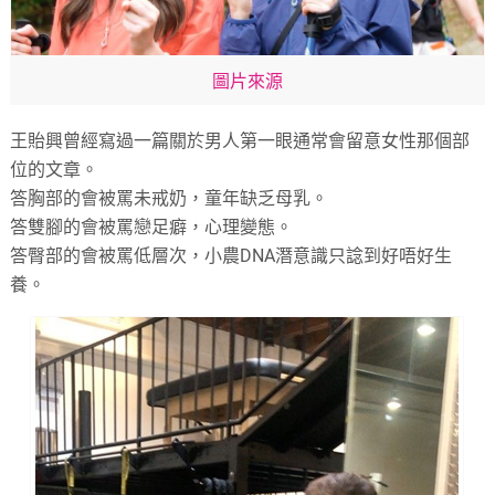
圖片來源
王貽興曾經寫過一篇關於男人第一眼通常會留意女性那個部
位的文章。
答胸部的會被罵未戒奶，童年缺乏母乳。
答雙腳的會被罵戀足癖，心理變態。
答臀部的會被罵低層次，小農DNA潛意識只諗到好唔好生
養。