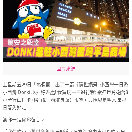
圖片來源
上星期五29日「鳩假期」出了一篇《隱世絕景! 小西灣一日游
小西灣 Donki 以外好去處! 食買玩一日遊行程: 歌連臣角砲台3
小時行山打卡+格仔餅+海濱長廊》報導，最攪嘢是叫人睇埋
日落先好走。
識睇一定係睇留言。
「我住咗小西灣咁多年都唔知道，原來海邊向東可以睇到日