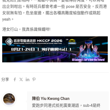
我見她們影相時，一點都不畏高，要取得好角度，可以有咁
出企到咁出。有時班兵都會考慮一些 pose 是否安全，反而港
女就無有怕，危坐崖邊，擺出各種高難度瑜伽動作或跳起
yeah。
港女行山，我真係識條鐵咩!
分享
陳伯 Yiu Kwong Chan
愛跑步同港式抵死廣東潮語，sub-4是終