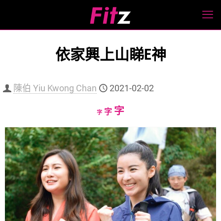
依家興上山睇E神
陳伯 Yiu Kwong Chan
2021-02-02
Increase
字
Reset
Decrease
字
字
font
font
font
size.
size.
size.