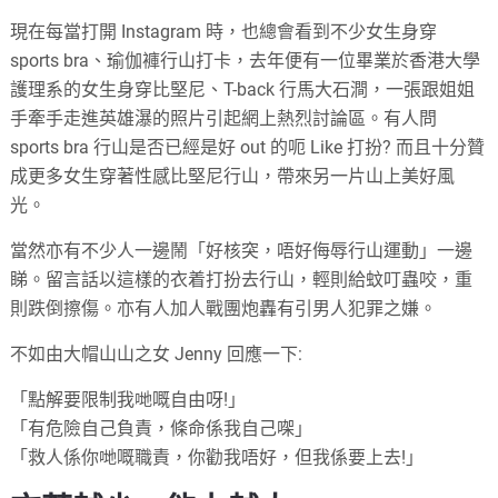
現在每當打開 Instagram 時，也總會看到不少女生身穿
sports bra、瑜伽褲行山打卡，去年便有一位畢業於香港大學
護理系的女生身穿比堅尼、T-back 行馬大石澗，一張跟姐姐
手牽手走進英雄瀑的照片引起網上熱烈討論區。有人問
sports bra 行山是否已經是好 out 的呃 Like 打扮? 而且十分贊
成更多女生穿著性感比堅尼行山，帶來另一片山上美好風
光。
當然亦有不少人一邊鬧「好核突，唔好侮辱行山運動」一邊
睇。留言話以這樣的衣着打扮去行山，輕則給蚊叮蟲咬，重
則跌倒擦傷。亦有人加人戰團炮轟有引男人犯罪之嫌。
不如由大帽山山之女 Jenny 回應一下:
「點解要限制我哋嘅自由呀!」
「有危險自己負責，條命係我自己㗎」
「救人係你哋嘅職責，你勸我唔好，但我係要上去!」