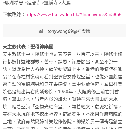
>鹿湖精舍->延慶寺->靈隱寺->大澳
下載路線︰
https://www.trailwatch.hk/?t=activities&i=5868
圖︰tonywong69@神樂園
天主教代表︰聖母神樂園
天主教修士中，隱修士也是表表者，八百年以來，隱修士修
行都選擇遠離群眾，苦行，靜思，深居簡出，甚至不說一
話，默默為世人祈禱，藉勞動榮耀上主。香港的隱修院在哪
裏？在赤柱村道就可看到聖衣會女修院聖堂，也像外國般售
賣自製的蜜糖糖果和無花果糖漿。當中要數傳奇，聖母神樂
院也是無出其右的隱修院，1950年，大陸的修士流亡到香
港，攀山涉水，冒着內戰的烽火，輾轉在來大嶼山的大水
坑。唱着聖詩「亞物光耀海星」，頌着經文，虔誠地祈禱，
竟在大水坑在地下挖出神牌。奇蹟發生，本來用作麻瘋院的
土地，政府竟然撥歸神樂院作修院。神樂院另一傳奇是創立