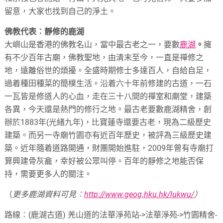
留意，大家也找到自己的淨土。
佛教代表︰靜修的鹿湖
大嶼山是香港的佛教名山，當中最古老之一，要數
鹿湖
。
擁
有不少百年古廟，佛教聖地，由清末至今，一直是禪修之
地，遠離俗世的煩擾。全盛時期修士多達百人，自給自足，
過着種田種菜的簡樸生活。沿着六十年前修建的古道，一石
一瓦皆是修道人的心血，走在三十八間的禪室和廟堂，建築
各異，今天還是熱門的修行之地。最古老要數鹿湖精舍，創
辦於1883年(光緒九年)，比寶蓮寺還要古老，現為二級歷史
建築。而另一寺廟竹園亦有近百年歷史，被評為三級歷史建
築。近年隨着道路開通，財團開始進駐，2009年曾有寺廟打
算興建骨灰龕，幸好被公眾叫停。百年的靜修之地能否保
持，需要更多人的關注。
（
更多鹿湖資料可見︰
http://www.geog.hku.hk/lukwu/
）
路線︰(鹿湖古道) 羌山道的法華淨苑站->法華淨苑->竹園精舍-