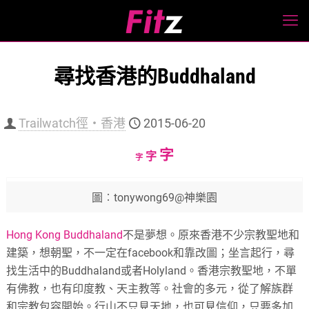
尋找香港的Buddhaland
Trailwatch徑‧香港
2015-06-20
Increase
字
Reset
Decrease
字
字
font
font
font
size.
size.
size.
圖︰tonywong69@神樂園
Hong Kong Buddhaland
不是夢想。原來香港不少宗教聖地和
建築，想朝聖，不一定在facebook和靠改圖；坐言起行，尋
找生活中的Buddhaland或者Holyland。香港宗教聖地，不單
有佛教，也有印度教、天主教等。社會的多元，從了解族群
和宗教包容開始。行山不只見天地，也可見信仰，只要多加