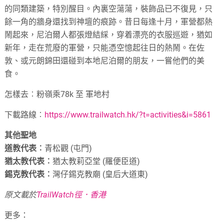
的同類建築，特別醒目。內裏空蕩蕩，裝飾品已不復見，只
餘一角的牆身還找到神壇的痕跡。昔日每逢十月，軍營都熱
鬧起來，尼泊爾人都張燈結綵，穿着漂亮的衣服巡遊，猶如
新年，走在荒廢的軍營，只能憑空憶起往日的熱鬧。在佐
敦、或元朗錦田還碰到本地尼泊爾的朋友，一嘗他們的美
食。
怎樣去︰粉嶺乘78k 至 軍地村
下載路線︰
https://www.trailwatch.hk/?t=activities&i=5861
其他聖地
道教代表︰
青松觀 (屯門)
猶太教代表︰
猶太教莉亞堂 (羅便臣道)
錫克教代表︰
灣仔錫克教廟 (皇后大道東)
原文載於
TrailWatch徑．香港
更多：