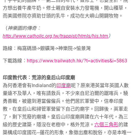
十字牛奶的品牌，一窮二白的年代，做修士，也要生計，院
方想出養牛產牛奶。修士親自安裝水力發電機，開山種草，
而美國修院亦資助廿頭的乳牛，成功在大嶼山開闢牧物。
（
神樂園的傳奇︰
http://www.catholic.org.tw/trappist/htmls/his.htm
）
路線︰梅窩碼頭->銀礦灣->神樂院->愉景灣
下載路線︰
https://www.trailwatch.hk/?t=activities&i=5863
印度教代表︰荒涼的皇后山印度廟
為何香港會有Indialand的
印度廟
呢？原來港英當年英國人數
量遠不及華人，唯有請救兵，不少來自尼泊爾的踞喀兵，驍
勇善戰，被邀到港當僱僱兵。他們居於軍營中，信奉印度
教，在皇后山和掃管軍營留下自己的廟宇。回歸後，英軍走
了，剩下荒廢的廟塘。皇后山印度廟興建在六十年代，為三
級的歷史建築，隱沒在老樹中，格外荒涼。
六個三角形
的建
築構成印度國花─蓮花的形象，象徵出塵和脫俗，亦是本唯一